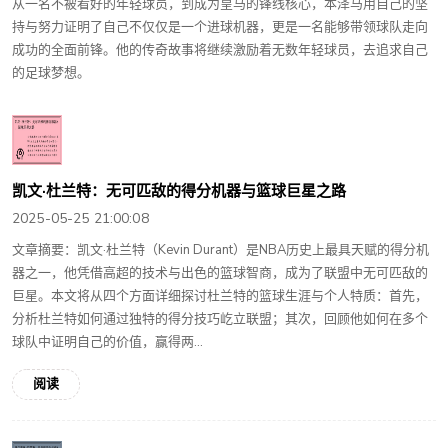
从一名不被看好的年轻球员，到成为皇马的锋线核心，本泽马用自己的坚
持与努力证明了自己不仅仅是一个进球机器，更是一名能够带领球队走向
成功的全面前锋。他的传奇故事将继续激励着无数年轻球员，去追求自己
的足球梦想。
凯文·杜兰特：无可匹敌的得分机器与篮球巨星之路
2025-05-25 21:00:08
文章摘要：凯文·杜兰特（Kevin Durant）是NBA历史上最具天赋的得分机
器之一，他凭借高超的技术与出色的篮球智商，成为了联盟中无可匹敌的
巨星。本文将从四个方面详细探讨杜兰特的篮球生涯与个人特质：首先，
分析杜兰特如何通过独特的得分技巧屹立联盟；其次，回顾他如何在多个
球队中证明自己的价值，赢得两...
阅读