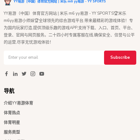
YY易游（中国）体育官方网站 | 米乐 m6 yy易游 - YY SPORTS🏆米乐
m6yy易游小师妹🏆全球领先的综合游戏平台,带来最精彩的游戏体验！专
为国内玩家打造,提供顶级乐趣的游戏APP,支持下载、入口、首页、平台、
登录、官网与网页服务。二十四小时专属客服在线,确保安全、信誉与公平
的运营,尽享无忧游戏体验！
Subscribe
导航
介绍YY易游体育
体育热点
体育明星
服务类型