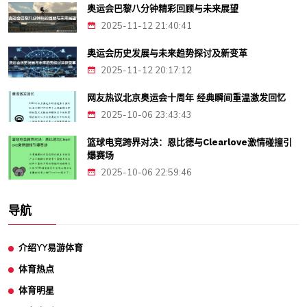
奥运会巴黎八分钟精彩回顾与未来展望
2025-11-12 21:40:41
奥运会历史发展与未来趋势探讨及新变革
2025-11-12 20:17:12
网友热议北京奥运会十周年 经典瞬间重温激发回忆
2025-10-06 23:43:43
篮球电竞跨界对决：恩比德与Clearlove激情碰撞引
爆赛场
2025-10-06 22:59:46
导航
介绍YY易游体育
体育热点
体育明星