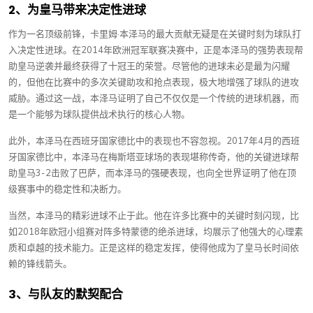
2、为皇马带来决定性进球
作为一名顶级前锋，卡里姆·本泽马的最大贡献无疑是在关键时刻为球队打
入决定性进球。在2014年欧洲冠军联赛决赛中，正是本泽马的强势表现帮
助皇马逆袭并最终获得了十冠王的荣誉。尽管他的进球未必是最为闪耀
的，但他在比赛中的多次关键助攻和抢点表现，极大地增强了球队的进攻
威胁。通过这一战，本泽马证明了自己不仅仅是一个传统的进球机器，而
是一个能够为球队提供战术执行的核心人物。
此外，本泽马在西班牙国家德比中的表现也不容忽视。2017年4月的西班
牙国家德比中，本泽马在梅斯塔亚球场的表现堪称传奇，他的关键进球帮
助皇马3-2击败了巴萨，而本泽马的强硬表现，也向全世界证明了他在顶
级赛事中的稳定性和决断力。
当然，本泽马的精彩进球不止于此。他在许多比赛中的关键时刻闪现，比
如2018年欧冠小组赛对阵多特蒙德的绝杀进球，均展示了他强大的心理素
质和卓越的技术能力。正是这样的稳定发挥，使得他成为了皇马长时间依
赖的锋线箭头。
3、与队友的默契配合