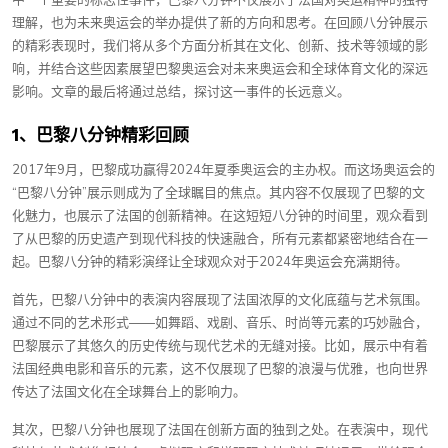
中一个重要的标志性事件，巴黎八分钟不仅展示了法国对奥运精神的独特
理解，也为未来奥运会的举办提供了新的方向和思考。在回顾八分钟展示
的精彩表现时，我们将从多个方面分析其在文化、创新、技术等领域的影
响，并结合这些因素展望巴黎奥运会对未来奥运会和全球体育文化的深远
影响。文章的最后将通过总结，探讨这一事件的长远意义。
1、巴黎八分钟精彩回顾
2017年9月，巴黎成功赢得2024年夏季奥运会的主办权。而这场奥运会的
“巴黎八分钟”展示则成为了全球瞩目的焦点。其内容不仅展现了巴黎的文
化魅力，也展示了法国的创新精神。在这短短八分钟的时间里，观众看到
了从巴黎的历史遗产到现代科技的快速融合，所有元素都紧密地结合在一
起。巴黎八分钟的精彩演绎让全球观众对于2024年奥运会充满期待。
首先，巴黎八分钟中的表演内容展现了法国浓厚的文化底蕴与艺术氛围。
通过不同的艺术形式——如舞蹈、戏剧、音乐、时尚等元素的巧妙融合，
巴黎展示了其悠久的历史传统与现代艺术的无缝对接。比如，展示中有着
法国经典电影和音乐的元素，这不仅展现了巴黎的浪漫与优雅，也向世界
传达了法国文化在全球舞台上的影响力。
其次，巴黎八分钟也展现了法国在创新方面的独到之处。在表演中，现代