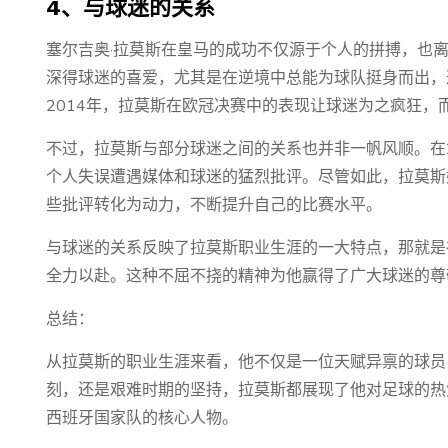
4、与球迷的关系
塞尔吉奥·拉莫斯在皇马的成功不仅源于个人的拼搏，也
深得球迷的喜爱，尤其是在逆境中总能为球队挺身而出，
2014年，拉莫斯在欧冠决赛中的表现让球迷为之疯狂，
不过，拉莫斯与部分球迷之间的关系也并非一帆风顺。在
个人失误遭遇媒体和球迷的猛烈批评。尽管如此，拉莫斯
些批评转化为动力，不断提升自己的比赛水平。
与球迷的关系反映了拉莫斯职业生涯的一大特点，那就是
全力以赴。这种不屈不挠的精神为他赢得了广大球迷的尊
总结：
从拉莫斯的职业生涯来看，他不仅是一位天赋异禀的球员
刻，还是艰难时期的坚持，拉莫斯都展现了他对足球的热
西班牙国家队的核心人物。