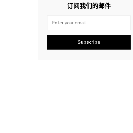
订阅我们的邮件
Subscribe