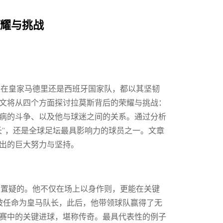
荣耀与挑战
是在皇家马德里还是西班牙国家队，都以其坚韧
文将从四个方面探讨拉莫斯背后的荣耀与挑战：
病的斗争、以及他与球迷之间的关系。通过分析
长”，还是全球足坛最具影响力的球员之一。文章
出的巨大努力与坚持。
庸置疑的。他不仅在场上以身作则，更能在关键
斯被任命为皇马队长，此后，他带领球队赢得了无
赛中的关键进球，堪称传奇。最具代表性的例子