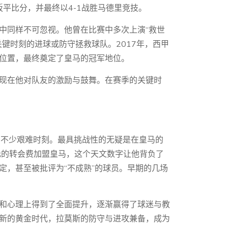
扳平比分，并最终以4-1战胜马德里竞技。
中同样不可忽视。他曾在比赛中多次上演“救世
键时刻的进球或防守拯救球队。2017年，西甲
位置，最终奠定了皇马的冠军地位。
现在他对队友的激励与鼓舞。在赛季的关键时
了不少艰难时刻。最具挑战性的无疑是在皇马的
欧元的转会费加盟皇马，这个天文数字让他背负了
定，甚至被批评为“不成熟”的球员。早期的几场
和心理上得到了全面提升，逐渐赢得了球迷与教
新的黄金时代，拉莫斯的防守与进攻兼备，成为