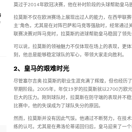
莫过于2014年欧冠决赛，他在补时阶段的头球帮助皇马
与
拉莫斯不仅在欧洲赛场上展现出过人的能力，在西甲联赛
场
主”角色，尤其是在对阵巴萨和马竞等强敌时，经常通过关
联赛决赛对阵马竞时，拉莫斯的进球帮助皇马稳固了领先
可以说，拉莫斯的领袖魅力不仅体现在场上的表现，更体
刻，他总是能够稳定球队的军心，带领大家走向胜利。
2、皇马的艰难时光
尽管塞尔吉奥·拉莫斯的职业生涯充满了辉煌，但也经历
早期阶段。2005年，年仅19岁的拉莫斯就以2700万
巨大的压力。刚到球队时，拉莫斯在防守端的表现并不稳
比赛中，他的失误成为了球队失分的原因。
然而，拉莫斯并没有因此气馁。他通过不断努力，在技术
练的认可。尤其是在弗洛伦蒂诺回归后，皇马迎来了一个