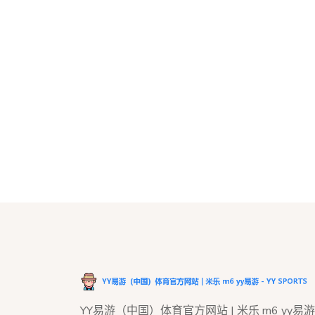
YY易游（中国）体育官方网站 | 米乐 m6 yy易游 -