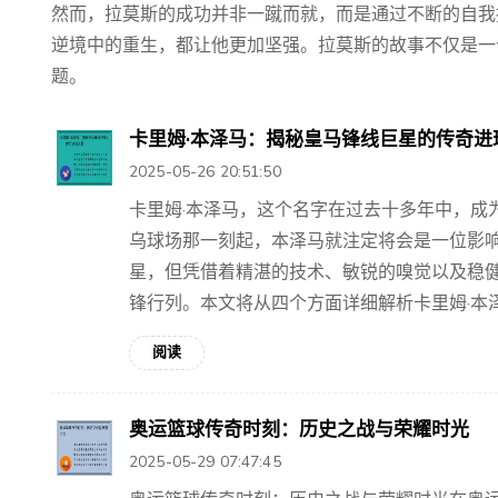
然而，拉莫斯的成功并非一蹴而就，而是通过不断的自我
逆境中的重生，都让他更加坚强。拉莫斯的故事不仅是一
题。
卡里姆·本泽马：揭秘皇马锋线巨星的传奇进
2025-05-26 20:51:50
卡里姆·本泽马，这个名字在过去十多年中，成
乌球场那一刻起，本泽马就注定将会是一位影
星，但凭借着精湛的技术、敏锐的嗅觉以及稳
锋行列。本文将从四个方面详细解析卡里姆·本泽马
阅读
奥运篮球传奇时刻：历史之战与荣耀时光
2025-05-29 07:47:45