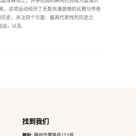
运篮球赛场上，许多经典的瞬间已经成为篮球历
以来，这项运动经历了无数充满激情的比赛与传奇
煌历史，关注四个方面：最具代表性的历史之
，以及...
找到我们
地址:
福州市厦路岛159号