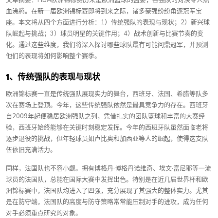
文章摘要：FIBA欧洲锦标赛历来是欧洲篮球的盛宴，各强队的对决令人热
血沸腾。在新一届欧洲锦标赛即将到来之际，诸多豪强纷纷角逐冠军宝
座。本文将从四个方面进行分析：1）传统强队的表现与现状；2）新兴球
队崛起与挑战；3）球员明星的关键作用；4）战术创新与比赛节奏的变
化。通过这些维度，我们将深入探讨哪些球队最有可能问鼎冠军，并预测
他们的表现将如何影响整个赛季。
1、传统强队的表现与现状
欧洲锦标赛一直是传统强队展现实力的舞台，西班牙、法国、希腊等队多
次在赛场上登顶。今年，这些传统强队依然是最具竞争力的存在。西班牙
自2009年起便稳居欧洲强队之列，凭借扎实的团队篮球和丰富的大赛经
验，西班牙始终能够在关键时刻稳定发挥。今年的西班牙队虽然面临老将
逐步退役的挑战，但年轻球员如卢比奥和加西亚等人的崛起，使得这支队
伍依旧充满活力。
同样，法国队也不容小觑。拥有博格丹·博格丹诺维奇、埃文·富尼耶等一流
球员的法国队，总能在国际大赛中发挥出色。特别是在近几届世界杯和欧
洲锦标赛中，法国队均进入了四强，充分展现了其强大的整体实力。尤其
是在防守端，法国队的高度与防守策略常常能压制对手的进攻，成为任何
对手必须重点研究的对象。