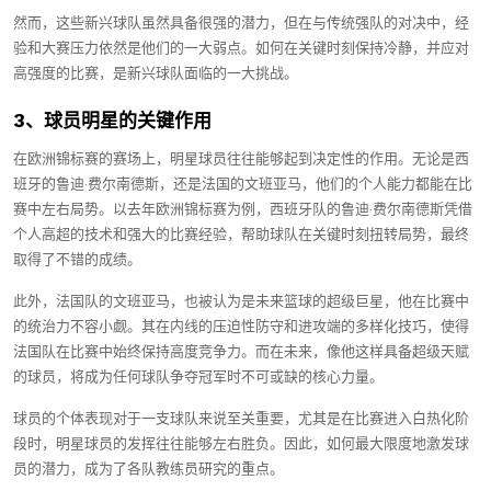
然而，这些新兴球队虽然具备很强的潜力，但在与传统强队的对决中，经
验和大赛压力依然是他们的一大弱点。如何在关键时刻保持冷静，并应对
高强度的比赛，是新兴球队面临的一大挑战。
3、球员明星的关键作用
在欧洲锦标赛的赛场上，明星球员往往能够起到决定性的作用。无论是西
班牙的鲁迪·费尔南德斯，还是法国的文班亚马，他们的个人能力都能在比
赛中左右局势。以去年欧洲锦标赛为例，西班牙队的鲁迪·费尔南德斯凭借
个人高超的技术和强大的比赛经验，帮助球队在关键时刻扭转局势，最终
取得了不错的成绩。
此外，法国队的文班亚马，也被认为是未来篮球的超级巨星，他在比赛中
的统治力不容小觑。其在内线的压迫性防守和进攻端的多样化技巧，使得
法国队在比赛中始终保持高度竞争力。而在未来，像他这样具备超级天赋
的球员，将成为任何球队争夺冠军时不可或缺的核心力量。
球员的个体表现对于一支球队来说至关重要，尤其是在比赛进入白热化阶
段时，明星球员的发挥往往能够左右胜负。因此，如何最大限度地激发球
员的潜力，成为了各队教练员研究的重点。