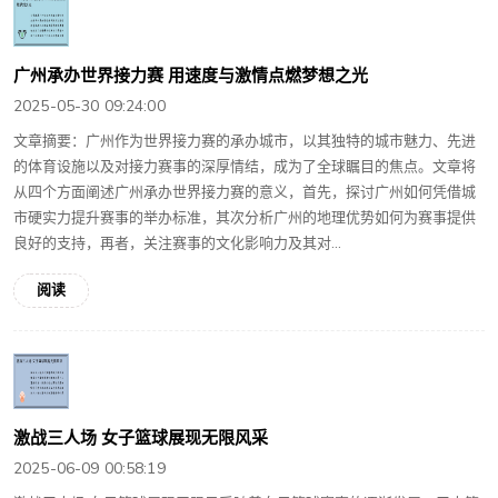
广州承办世界接力赛 用速度与激情点燃梦想之光
2025-05-30 09:24:00
文章摘要：广州作为世界接力赛的承办城市，以其独特的城市魅力、先进
的体育设施以及对接力赛事的深厚情结，成为了全球瞩目的焦点。文章将
从四个方面阐述广州承办世界接力赛的意义，首先，探讨广州如何凭借城
市硬实力提升赛事的举办标准，其次分析广州的地理优势如何为赛事提供
良好的支持，再者，关注赛事的文化影响力及其对...
阅读
激战三人场 女子篮球展现无限风采
2025-06-09 00:58:19