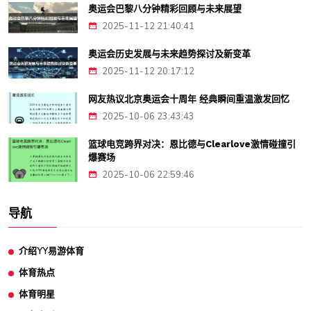
奥运会巴黎八分钟精彩回顾与未来展望
2025-11-12 21:40:41
奥运会历史发展与未来趋势探讨及新变革
2025-11-12 20:17:12
网友热议北京奥运会十周年 经典瞬间重温激发回忆
2025-10-06 23:43:43
篮球电竞跨界对决：恩比德与Clearlove激情碰撞引
爆赛场
2025-10-06 22:59:46
导航
介绍YY易游体育
体育热点
体育明星