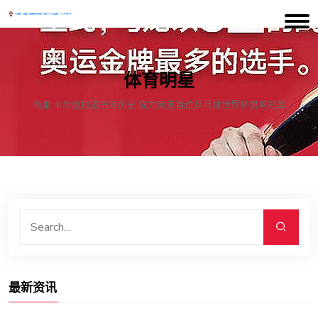
体育明星
雨果·卡尔德拉诺书写历史 成为南美首位乒乓球世界杯男单冠军
最新资讯