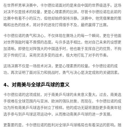
在世界杯男单决赛中，卡尔德拉诺面对的是来自中国的世界级选手。这场
对决不仅是技术的较量，更是心理素质的比拼。尽管卡尔德拉诺在此前的
比赛中有着不小的压力，但他却始终保持冷静。决赛中，他凭借果敢的策
略和出色的技术，将对手的进攻打得措手不及，最终赢得了比赛。
卡尔德拉诺的勇气和决心，不仅体现在赛场上的每一个瞬间，更在于他面
对世界强敌时毫不畏惧的态度。与许多选手相比，他对自己未来的设想更
加清晰。即使在对阵强大的中国选手时，他也敢于发挥自己的优势，不拘
泥于传统打法，采用灵活多变的战术，极大地打乱了对手的节奏。
这场决赛不仅是一场技术对决，更是心理素质的较量。卡尔德拉诺的成
功，再次证明了面对压力和挑战时，勇气与决心是决定成败的关键因素。
4、对南美与全球乒乓球的意义
卡尔德拉诺的这项成就，对于南美乒乓球的未来意义重大。过去，南美选
手很难在全球范围内与亚洲、欧洲的强队抗衡，而现在，卡尔德拉诺的成
功为所有南美乒乓球选手树立了榜样。他的成功无疑将激励更多南美年轻
选手参与到乒乓球这项运动中，从而推动南美乒乓球的进一步发展。
更重要的是，卡尔德拉诺的胜利对全球乒乓球格局也有着深远的影响。随