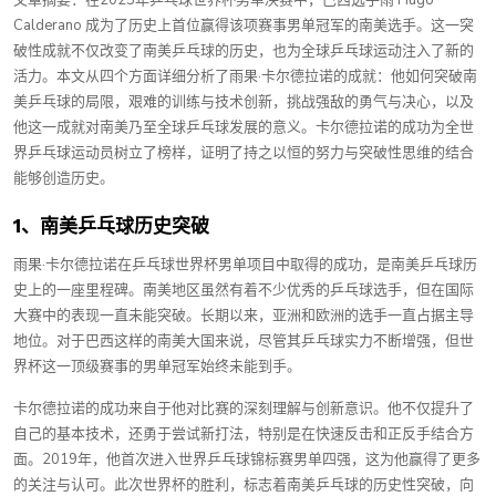
文章摘要：在2025年乒乓球世界杯男单决赛中，巴西选手雨 Hugo
Calderano 成为了历史上首位赢得该项赛事男单冠军的南美选手。这一突
破性成就不仅改变了南美乒乓球的历史，也为全球乒乓球运动注入了新的
活力。本文从四个方面详细分析了雨果·卡尔德拉诺的成就：他如何突破南
美乒乓球的局限，艰难的训练与技术创新，挑战强敌的勇气与决心，以及
他这一成就对南美乃至全球乒乓球发展的意义。卡尔德拉诺的成功为全世
界乒乓球运动员树立了榜样，证明了持之以恒的努力与突破性思维的结合
能够创造历史。
1、南美乒乓球历史突破
雨果·卡尔德拉诺在乒乓球世界杯男单项目中取得的成功，是南美乒乓球历
史上的一座里程碑。南美地区虽然有着不少优秀的乒乓球选手，但在国际
大赛中的表现一直未能突破。长期以来，亚洲和欧洲的选手一直占据主导
地位。对于巴西这样的南美大国来说，尽管其乒乓球实力不断增强，但世
界杯这一顶级赛事的男单冠军始终未能到手。
卡尔德拉诺的成功来自于他对比赛的深刻理解与创新意识。他不仅提升了
自己的基本技术，还勇于尝试新打法，特别是在快速反击和正反手结合方
面。2019年，他首次进入世界乒乓球锦标赛男单四强，这为他赢得了更多
的关注与认可。此次世界杯的胜利，标志着南美乒乓球的历史性突破，向