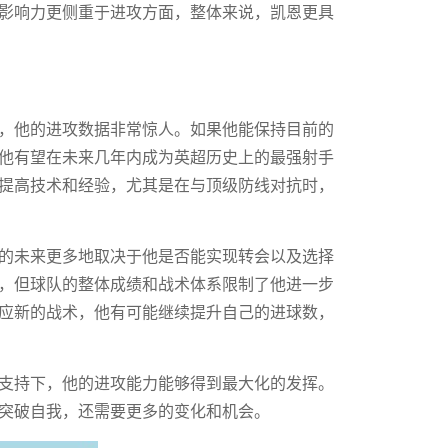
影响力更侧重于进攻方面，整体来说，凯恩更具
，他的进攻数据非常惊人。如果他能保持目前的
他有望在未来几年内成为英超历史上的最强射手
提高技术和经验，尤其是在与顶级防线对抗时，
的未来更多地取决于他是否能实现转会以及选择
，但球队的整体成绩和战术体系限制了他进一步
应新的战术，他有可能继续提升自己的进球数，
支持下，他的进攻能力能够得到最大化的发挥。
突破自我，还需要更多的变化和机会。