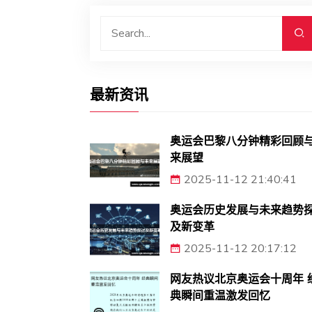
最新资讯
奥运会巴黎八分钟精彩回顾
来展望
2025-11-12 21:40:41
奥运会历史发展与未来趋势
及新变革
2025-11-12 20:17:12
网友热议北京奥运会十周年 
典瞬间重温激发回忆