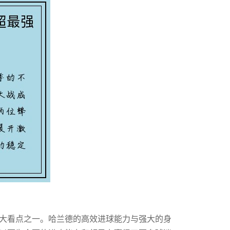
大看点之一。哈兰德的高效进球能力与强大的身