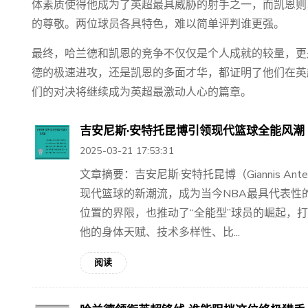
体素质使得他成为了英超最具威胁的射手之一，而凯恩则
的尊敬。两位球员各具特色，难以简单评判谁更强。
最终，哈兰德和凯恩的竞争不仅仅是个人成就的较量，更
德的极速进攻，还是凯恩的多面才华，都证明了他们在英
们的对决将继续成为英超最激动人心的篇章。
吉安尼斯·安特托昆博引领现代篮球全能风潮
2025-03-21 17:53:31
文章摘要：吉安尼斯·安特托昆博（Giannis An
现代篮球的新潮流，成为当今NBA最具代表性
位置的界限，也推动了“全能型”球员的崛起，
他的身体天赋、技术多样性、比...
阅读