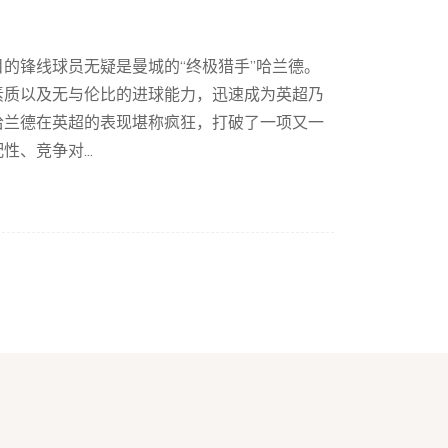
的锋线球员无疑是曼城的“终极猎手”哈兰德。
素质以及无与伦比的进球能力，迅速成为英超乃
哈兰德在英超的表现堪称疯狂，打破了一项又一
、竞争对...