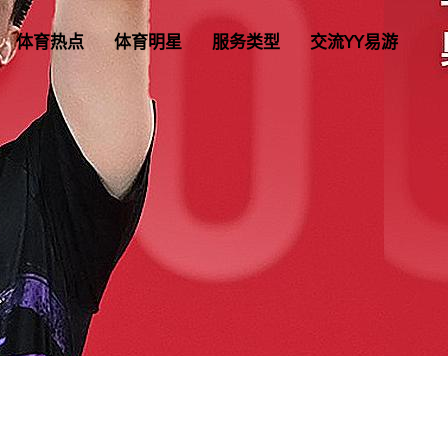
体育热点
体育明星
服务类型
交流YY易游