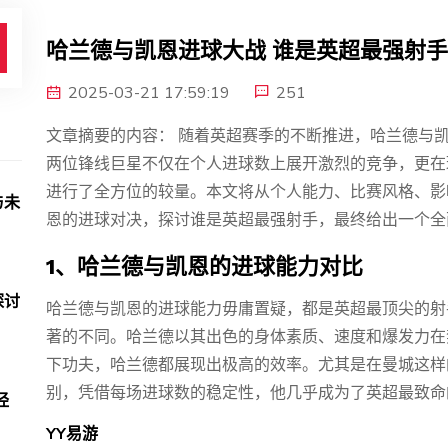
哈兰德与凯恩进球大战 谁是英超最强射手
2025-03-21 17:59:19
251
文章摘要的内容： 随着英超赛季的不断推进，哈兰德与
两位锋线巨星不仅在个人进球数上展开激烈的竞争，更在
进行了全方位的较量。本文将从个人能力、比赛风格、影
与未
恩的进球对决，探讨谁是英超最强射手，最终给出一个全
1、哈兰德与凯恩的进球能力对比
探讨
哈兰德与凯恩的进球能力毋庸置疑，都是英超最顶尖的射
著的不同。哈兰德以其出色的身体素质、速度和爆发力在
下功夫，哈兰德都展现出极高的效率。尤其是在曼城这样
别，凭借每场进球数的稳定性，他几乎成为了英超最致命
经
YY易游