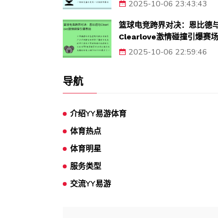
2025-10-06 23:43:43
篮球电竞跨界对决：恩比德
Clearlove激情碰撞引爆赛
2025-10-06 22:59:46
导航
介绍YY易游体育
体育热点
体育明星
服务类型
交流YY易游