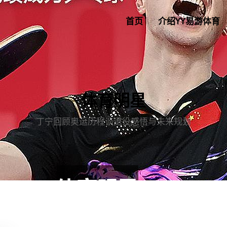
首页
介绍YY易游体育
体育明星
丁宁回顾奥运历程谈退役感悟与未来规划