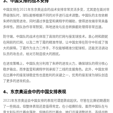
3、中国女排的战术安排
中国女排在2021年东京奥运会的战术安排非常灵活多变，尤其是在面对世
界级强队时，球队能够根据不同的对手进行战术调整。中国队的主攻依赖
朱婷的强势进攻，同时通过李盈莹和龚翔宇的辅助，使得进攻端非常具备
多样性。团队协作非常默契，阵地进攻与反击转换都处理得非常迅速。
防守端，中国队的战术也体现了高效的拦网与接发球技术。袁心玥和颜妮
在网前的拦网，以及二传丁霞的精准传球，让中国女排在防守中形成了强
大的屏障。丁霞作为主力二传手，不仅能够精准分配球权，还能灵活调动
队员的攻击点，给对方制造很大的困扰。
在进攻策略上，中国队充分利用了朱婷的进攻火力，确保球队的得分核心
稳步输出，而李盈莹和龚翔宇则承担了二线的支援角色。此外，中国女排
在比赛中的接发球稳定性也是胜利的关键之一，优秀的接发球为球队创造
了更多的进攻机会。
4、东京奥运会中的中国女排表现
2021年东京奥运会中国女排的表现可谓是跌宕起伏。尽管在比赛初期遇到
了一些挑战，但整体表现还是值得肯定。在小组赛阶段，虽然中国队在与
意大利队的比赛中落败，但随后的比赛中，她们迅速调整状态，连续战胜