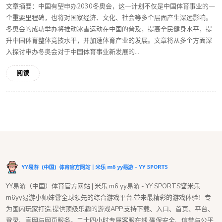
文章摘要：中国有望申办2030冬奥会，这一计划不仅是中国体育事业的一
个重要里程碑，也将对国家经济、文化、社会等多个层面产生深远影响。
冬奥会的成功举办将推动冰雪运动在中国的普及，提高全民健身水平，提
升中国体育整体竞技水平，并加速体育产业的发展。文章将从多个方面深
入探讨申办冬奥会对于中国体育事业新发展的...
阅读
YY易游（中国）体育官方网站 | 米乐 m6 yy易游 - YY SPORTS🏆米乐
m6yy易游小师妹🏆全球领先的综合游戏平台,带来最精彩的游戏体验！专
为国内玩家打造,提供顶级乐趣的游戏APP,支持下载、入口、首页、平台、
登录、官网与网页服务。二十四小时专属客服在线,确保安全、信誉与公平