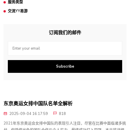
服务类型
交流YY易游
订阅我们的邮件
Subscribe
东京奥运女排中国队名单全解析
2025-09-04 16:17:59
818
2021年东京奥运会女排中国队的表现引人注目，尽管在比赛中面临诸多挑