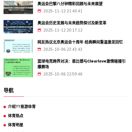
奥运会巴黎八分钟精彩回顾与未来展望
2025-11-12 21:40:41
奥运会历史发展与未来趋势探讨及新变革
2025-11-12 20:17:12
网友热议北京奥运会十周年 经典瞬间重温激发回忆
2025-10-06 23:43:43
篮球电竞跨界对决：恩比德与Clearlove激情碰撞引
爆赛场
2025-10-06 22:59:46
导航
介绍YY易游体育
体育热点
体育明星