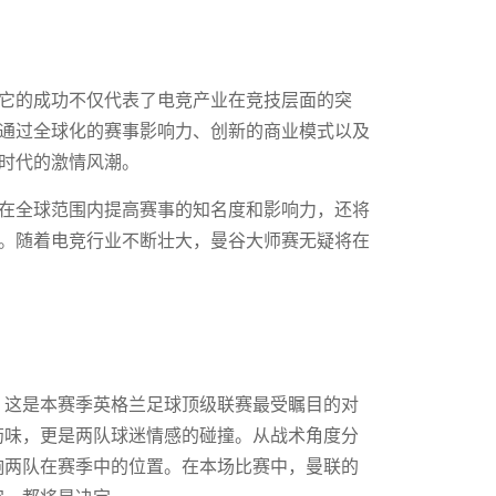
它的成功不仅代表了电竞产业在竞技层面的突
通过全球化的赛事影响力、创新的商业模式以及
时代的激情风潮。
在全球范围内提高赛事的知名度和影响力，还将
。随着电竞行业不断壮大，曼谷大师赛无疑将在
，这是本赛季英格兰足球顶级联赛最受瞩目的对
药味，更是两队球迷情感的碰撞。从战术角度分
响两队在赛季中的位置。在本场比赛中，曼联的