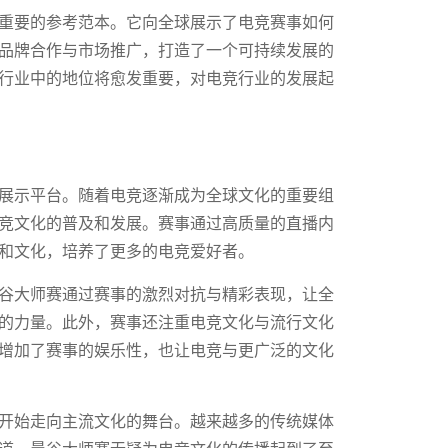
重要的参考范本。它向全球展示了电竞赛事如何
品牌合作与市场推广，打造了一个可持续发展的
行业中的地位将愈发重要，对电竞行业的发展起
展示平台。随着电竞逐渐成为全球文化的重要组
竞文化的普及和发展。赛事通过高质量的直播内
和文化，培养了更多的电竞爱好者。
谷大师赛通过赛事的激烈对抗与精彩表现，让全
的力量。此外，赛事还注重电竞文化与流行文化
增加了赛事的娱乐性，也让电竞与更广泛的文化
开始走向主流文化的舞台。越来越多的传统媒体