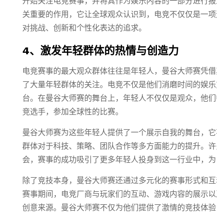
开始关注电竞赛事，并将其作为娱乐内容的一部分进行报
关重要的作用，它让全球观众认识到，电竞不仅仅是一项
对挑战、创新和个性化表达的追求。
4、激发年轻群体的热情与创造力
电竞赛事的最大观众群体往往是年轻人，曼谷大师赛凭借
了大量年轻群体的关注。电竞不仅是他们消磨时间的娱乐
台。在曼谷大师赛的舞台上，年轻人不仅仅是观众，他们
竞选手，参加全球性的比赛。
曼谷大师赛为这些年轻人提供了一个展示自我的舞台，它
群体对于科技、策略、团队合作等多方面能力的提升。许
会，赛事的成功吸引了更多年轻人投身到这一行业中，为
除了竞技本身，曼谷大师赛还通过多元化的赛事形式和互
赛事期间，电竞厂商与玩家们的互动、游戏内容的展示以
创意来源。曼谷大师赛不仅为他们提供了激情的竞技体验