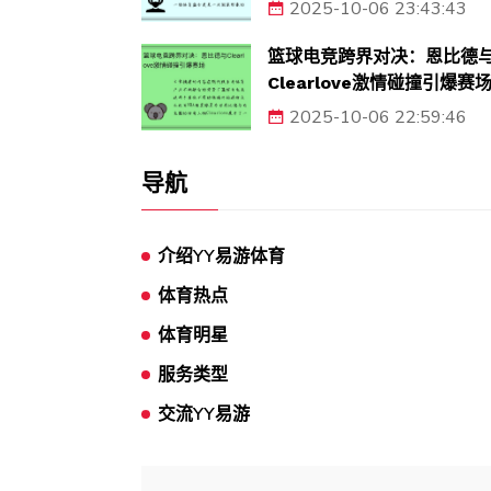
2025-10-06 23:43:43
篮球电竞跨界对决：恩比德
Clearlove激情碰撞引爆赛
2025-10-06 22:59:46
导航
介绍YY易游体育
体育热点
体育明星
服务类型
交流YY易游