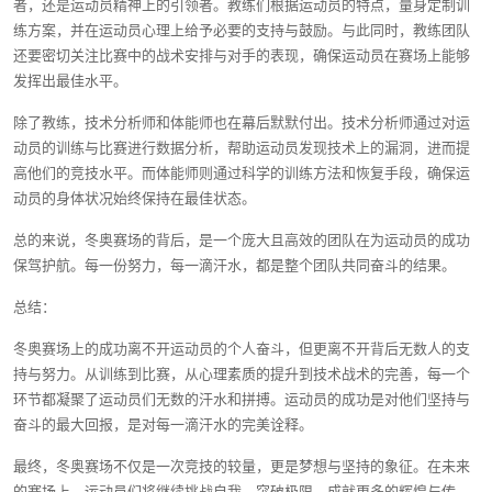
者，还是运动员精神上的引领者。教练们根据运动员的特点，量身定制训
练方案，并在运动员心理上给予必要的支持与鼓励。与此同时，教练团队
还要密切关注比赛中的战术安排与对手的表现，确保运动员在赛场上能够
发挥出最佳水平。
除了教练，技术分析师和体能师也在幕后默默付出。技术分析师通过对运
动员的训练与比赛进行数据分析，帮助运动员发现技术上的漏洞，进而提
高他们的竞技水平。而体能师则通过科学的训练方法和恢复手段，确保运
动员的身体状况始终保持在最佳状态。
总的来说，冬奥赛场的背后，是一个庞大且高效的团队在为运动员的成功
保驾护航。每一份努力，每一滴汗水，都是整个团队共同奋斗的结果。
总结：
冬奥赛场上的成功离不开运动员的个人奋斗，但更离不开背后无数人的支
持与努力。从训练到比赛，从心理素质的提升到技术战术的完善，每一个
环节都凝聚了运动员们无数的汗水和拼搏。运动员的成功是对他们坚持与
奋斗的最大回报，是对每一滴汗水的完美诠释。
最终，冬奥赛场不仅是一次竞技的较量，更是梦想与坚持的象征。在未来
的赛场上，运动员们将继续挑战自我，突破极限，成就更多的辉煌与传