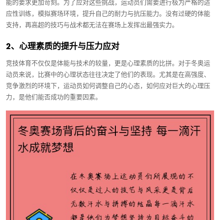
能的要求更加苛刻。为了应对这些挑战，运动员们需要进行极为严格的适
应性训练，模拟赛场环境，提升自己的耐力与抗压能力。没有过硬的体能
支持，再高超的技巧与战术都无法在赛场上发挥出最强实力。
2、心理素质的提升与压力应对
竞技体育不仅仅是体能与技术的较量，更是心理素质的比拼。对于冬奥运
动员来说，比赛中的心理状态往往决定了他们的表现。尤其是在高强度、
竞争激烈的环境下，运动员如何调整自己的心态，如何应对巨大的心理压
力，是他们能否成功的重要因素。