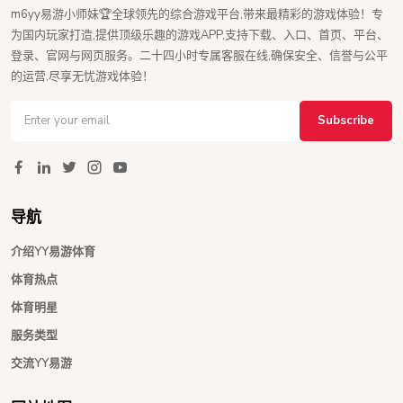
m6yy易游小师妹🏆全球领先的综合游戏平台,带来最精彩的游戏体验！专
为国内玩家打造,提供顶级乐趣的游戏APP,支持下载、入口、首页、平台、
登录、官网与网页服务。二十四小时专属客服在线,确保安全、信誉与公平
的运营,尽享无忧游戏体验！
Subscribe
导航
介绍YY易游体育
体育热点
体育明星
服务类型
交流YY易游