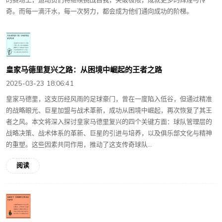
奇。而每一滴汗水，每一次努力，都会成为他们通向成功的阶梯。
皇家马德里复兴之路：从困境中崛起的王者之路
2025-03-23 18:06:41
皇家马德里，这支历经风雨的足球豪门，曾在一度陷入低谷，但通过精准
的战略眼光、巨星加盟与战术革新，成功从困境中崛起，再次恢复了其王
者之风。本文将深入探讨皇家马德里复兴的四个关键方面：球队管理层的
战略决策、战术体系的革新、巨星的引进与培养，以及俱乐部文化与精神
的重塑。这些因素共同作用，推动了这支传奇球队...
阅读