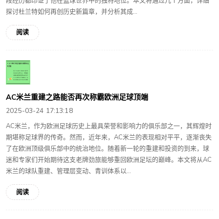
段经历都印证了他在篮球世界中的独特地位。本文将通过几个方面，详细
探讨杜兰特如何再创历史新篇章，并分析其成...
阅读
AC米兰重建之路能否再次称霸欧洲足球顶端
2025-03-24 17:13:18
AC米兰，作为欧洲足球历史上最具荣誉和影响力的俱乐部之一，其辉煌时
期堪称足球界的传奇。然而，近年来，AC米兰的表现相对平平，逐渐丧失
了在欧洲顶级俱乐部中的统治地位。随着新一轮的重建和投资的到来，球
迷和专家们开始期待这支老牌劲旅能够重回欧洲足坛的巅峰。本文将从AC
米兰的球队重建、管理层变动、青训体系以...
阅读