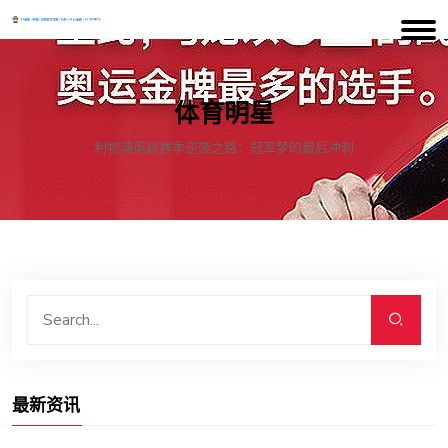
体育明星
利物浦英超赛季逆袭之路：冠军梦的最后冲刺
最新资讯