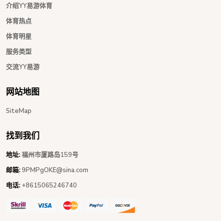
介绍YY易游体育
体育热点
体育明星
服务类型
交流YY易游
网站地图
SiteMap
找到我们
地址:
福州市厦路岛159号
邮箱:
9PMPgOKE@sina.com
电话:
+8615065246740