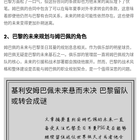
巴黎方面松了一口气，但这份合同的条款却也为他未来的离队埋下了伏
笔。姆巴佩的合同中包含了可以在每年夏季对外寻求转会的条款，这意味
着即便他仍然与巴黎有合同关系，未来的转会可能性依然存在。这也使得
他的未来变得更加扑朔迷离。
2、巴黎的未来规划与姆巴佩的角色
姆巴佩的未来与巴黎圣日耳曼的规划息息相关。作为俱乐部的明星球员，
姆巴佩无疑是巴黎的未来基石之一。俱乐部的管理层一直将姆巴佩视为球
队的核心，未来的引援和战术部署都会围绕他展开。然而，巴黎的战术风
格和整体建设是否能与姆巴佩的职业规划契合，是一个值得深思的问题。