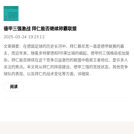
德甲三强激战 拜仁能否继续称霸联盟
2025-03-24 19:23:12
文章摘要：在德国足球的历史长河中，拜仁慕尼黑一直是德甲联赛的霸
主，而近年来，随着多特蒙德和RB莱比锡的崛起，德甲的三强格局愈加复
杂。拜仁能否继续在这个竞争日益激烈的联盟中稳居王者地位，是许多人
关注的焦点。本文将从拜仁的阵容建设、德甲三强的竞技状态、其他竞争
球队的表现、以及拜仁的战术变化等方面，详细探...
阅读