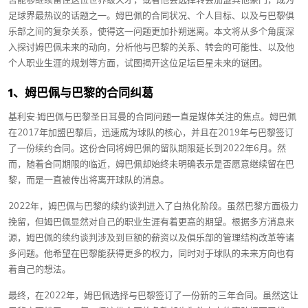
否能够继续留住这位世界级天才，或者他会选择转会加盟其他豪门，成为
足球界最热议的话题之一。姆巴佩的合同状况、个人目标、以及与巴黎俱
乐部之间的复杂关系，使得这一问题更加扑朔迷离。本文将从多个角度深
入探讨姆巴佩未来的动向，分析他与巴黎的关系、转会的可能性、以及他
个人职业生涯的规划等方面，试图揭开这位足坛巨星未来的谜团。
1、姆巴佩与巴黎的合同纠葛
基利安·姆巴佩与巴黎圣日耳曼的合同问题一直是媒体关注的焦点。姆巴佩
在2017年加盟巴黎后，迅速成为球队的核心，并且在2019年与巴黎签订
了一份续约合同。这份合同将姆巴佩的留队期限延长到2022年6月。然
而，随着合同期限的临近，姆巴佩却始终未明确表示是否愿意继续留在巴
黎，而是一直被传出将离开球队的消息。
2022年，姆巴佩与巴黎的续约谈判进入了白热化阶段。虽然巴黎方面极力
挽留，但姆巴佩显然对自己的职业生涯有着更高的期望。根据多方消息来
源，姆巴佩的续约谈判涉及到巨额的薪资以及俱乐部的管理结构改革等诸
多问题。他希望在巴黎能获得更多的权力，同时对于球队的未来方向也有
着自己的想法。
最终，在2022年，姆巴佩选择与巴黎签订了一份新的三年合同。虽然这让