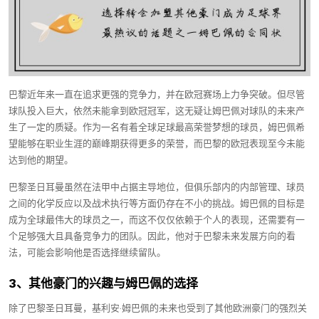
巴黎近年来一直在追求更强的竞争力，并在欧冠赛场上力争突破。但尽管
球队投入巨大，依然未能拿到欧冠冠军，这无疑让姆巴佩对球队的未来产
生了一定的质疑。作为一名有着全球足球最高荣誉梦想的球员，姆巴佩希
望能够在职业生涯的巅峰期获得更多的荣誉，而巴黎的欧冠表现至今未能
达到他的期望。
巴黎圣日耳曼虽然在法甲中占据主导地位，但俱乐部内的内部管理、球员
之间的化学反应以及战术执行等方面仍存在不小的挑战。姆巴佩的目标是
成为全球最伟大的球员之一，而这不仅仅依赖于个人的表现，还需要有一
个足够强大且具备竞争力的团队。因此，他对于巴黎未来发展方向的看
法，可能会影响他是否选择继续留队。
3、其他豪门的兴趣与姆巴佩的选择
除了巴黎圣日耳曼，基利安·姆巴佩的未来也受到了其他欧洲豪门的强烈关