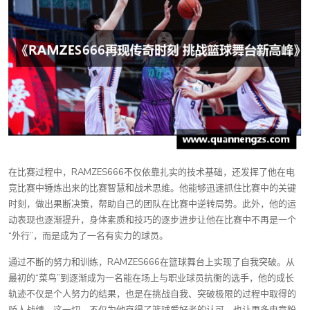
在比赛过程中，RAMZES666不仅依靠扎实的技术基础，还发挥了他在电
竞比赛中锤炼出来的比赛智慧和战术思维。他能够迅速抓住比赛中的关键
时刻，做出果断决策，帮助自己的团队在比赛中逆转局势。此外，他的运
动表现也逐渐提升，身体素质和技巧的逐步进步让他在比赛中不再是一个
“外行”，而是成为了一名有实力的球员。
通过不断的努力和训练，RAMZES666在篮球舞台上实现了自我突破。从
最初的“菜鸟”到逐渐成为一名能在场上与职业球员抗衡的选手，他的成长
轨迹不仅是个人努力的结果，也是在挑战自我、突破极限的过程中取得的
骄人战绩。这一切，不仅为他赢得了篮球爱好者的认可，也让更多电竞粉