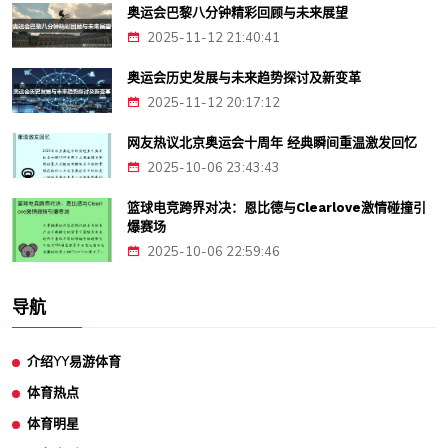
奥运会巴黎八分钟精彩回顾与未来展望
2025-11-12 21:40:41
奥运会历史发展与未来趋势探讨及新变革
2025-11-12 20:17:12
网友热议北京奥运会十周年 经典瞬间重温激发回忆
2025-10-06 23:43:43
篮球电竞跨界对决：恩比德与Clearlove激情碰撞引
爆赛场
2025-10-06 22:59:46
导航
介绍YY易游体育
体育热点
体育明星