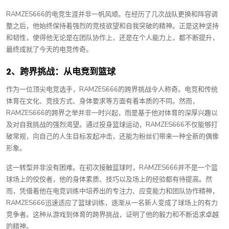
RAMZES666的电竞生涯并非一帆风顺。在经历了几次战队更换和阵容调
整之后，他始终保持着强烈的竞技欲望和自我突破的精神。正是这种坚持
和韧性，使得他无论是在团队协作上，还是在个人能力上，都不断提升，
最终成就了今天的电竞传奇。
2、跨界挑战：从电竞到篮球
作为一位顶尖电竞选手，RAMZES666的跨界挑战令人称奇。电竞和传统
体育在文化、竞技方式、身体要求等方面有着本质的不同。然而，
RAMZES666的跨界之举并非一时兴起，而是基于他对体育的深厚兴趣以
及对自我挑战的强烈渴望。通过投身篮球运动，RAMZES666不仅能够打
破常规，向自己的人生目标发起冲击，还能为粉丝们带来一种全新的偶像
形象。
这一转型并非没有困难。在初次接触篮球时，RAMZES666并不是一个篮
球场上的佼佼者，他的身体素质、技巧以及场上的经验都有待提高。然
而，凭借着他在电竞训练中培养出的专注力、应变能力和团队协作精神，
RAMZES666迅速适应了篮球训练，逐渐从一名新人变成了球场上的有力
竞争者。这种从游戏到体育的跨界挑战，证明了他的毅力和不断追求卓越
的精神。