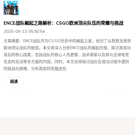
ENCE战队崛起之路解析：CSGO欧洲顶尖队伍的荣耀与挑战
2025-04-13 05:50:54
文章摘要：ENCE战队作为CS:GO历史中的崛起之星，经历了从默默无闻到
欧洲顶尖战队的蜕变。本文将深入分析ENCE战队的崛起历程，探讨其成功
背后的核心因素，包括战队的核心人员更替、战术革新以及其与全球电竞
生态的互动等多方面的内容。同时，本文也将探讨战队在成功过程中遇到
的挑战与困难，分析其如何克服这些...
阅读