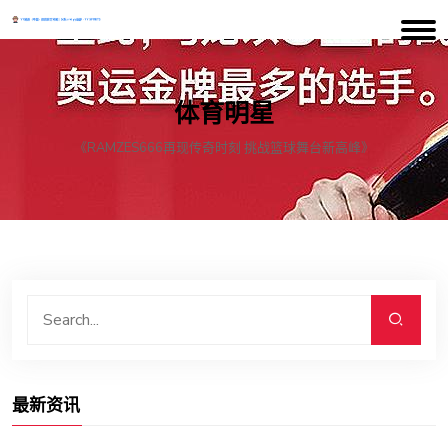
体育明星
《RAMZES666再现传奇时刻 挑战篮球舞台新高峰》
最新资讯