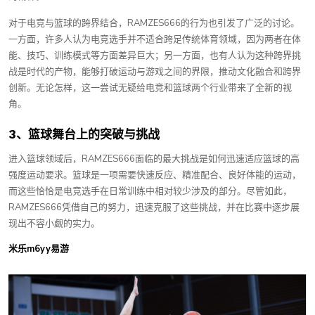
对于电竞与篮球的跨界结合，RAMZES666的行为也引发了广泛的讨论。
一方面，许多人认为电竞选手并不适合跨足传统体育领域，因为两者在体
能、技巧、训练模式等方面差异巨大；另一方面，也有人认为这种跨界挑
战是时代的产物，能够打破运动与游戏之间的界限，推动文化融合和跨界
创新。无论怎样，这一尝试无疑给电竞和篮球两个行业带来了全新的视
角。
3、篮球舞台上的突破与挑战
进入篮球领域后，RAMZES666面临的最大挑战是如何迅速适应篮球的高
强度运动要求。篮球是一项需要快速反应、精准配合、良好体能的运动，
而这些恰恰是电竞选手在日常训练中相对较少涉及的部分。尽管如此，
RAMZES666凭借自己的努力，迅速克服了这些挑战，并在比赛中逐步展
现出不容小觑的实力。
米乐m6yy易游