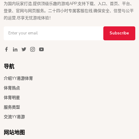
为国内玩家打造,提供顶级乐趣的游戏APP,支持下载、入口、首页、平台、
登录、官网与网页服务。二十四小时专属客服在线,确保安全、信誉与公平
的运营,尽享无忧游戏体验！
Subscribe
导航
介绍YY易游体育
体育热点
体育明星
服务类型
交流YY易游
网站地图