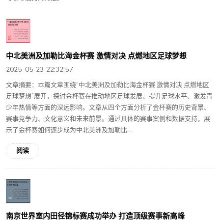
中北美洲及加勒比海金杯赛 激情对决 点燃地区足球梦想
2025-05-23 22:32:57
文章摘要：本篇文章围绕“中北美洲及加勒比海金杯赛 激情对决 点燃地区
足球梦想”展开，探讨金杯赛在推动地区足球发展、提升足球水平、激发青
少年热情等方面的深远影响。文章从四个方面分析了金杯赛的历史背景、
赛事竞争力、文化意义和未来前景。通过具体的赛事案例和数据支持，展
示了金杯赛如何逐步成为中北美洲及加勒比...
阅读
南京世界室内田径锦标赛成功举办 打造顶级赛事新高峰