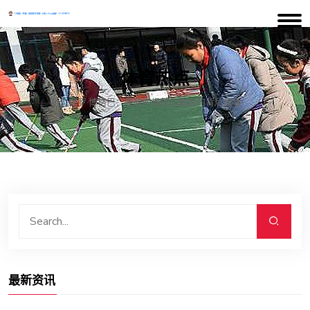
体育热点
保罗·博格巴：曼联中场核心崛起的背后故事
最新资讯