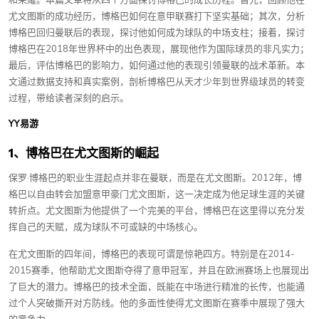
和荣耀。本篇文章将从四个方面探讨博格巴的成长历程。首先，回顾他在
尤文图斯的成功经历，博格巴如何在意甲联赛打下坚实基础；其次，分析
博格巴回归曼联后的表现，探讨他如何成为球队的中场支柱；接着，探讨
博格巴在2018年世界杯中的出色表现，展现他作为国际球员的非凡实力；
最后，评估博格巴的影响力，如何通过他的表现引领曼联的战术革新。本
文通过数据支持和真实案例，剖析博格巴从天才少年到世界级球员的转变
过程，带给读者深刻的启示。
YY易游
1、博格巴在尤文图斯的崛起
保罗·博格巴的职业生涯起点并非在曼联，而是在尤文图斯。2012年，博
格巴以自由转会加盟意甲豪门尤文图斯，这一决定成为他足球生涯的关键
转折点。尤文图斯为他提供了一个完美的平台，博格巴在这里得以充分发
挥自己的天赋，成为球队不可或缺的中场核心。
在尤文图斯的四年间，博格巴的表现可谓是惊艳四方。特别是在2014-
2015赛季，他帮助尤文图斯夺得了意甲冠军，并且在欧洲赛场上也展现出
了巨大的潜力。博格巴的技术全面，既能在中场进行精准的长传，也能通
过个人突破撕开对方防线。他的多面性使得尤文图斯在赛季中展现了强大