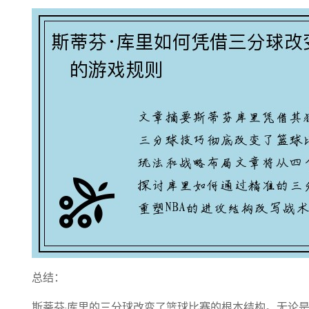
总结：
斯蒂芬·库里的三分球改变了篮球比赛的根本结构。无论