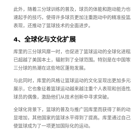
此外，随着三分球训练的普及，球员的体能和跑动能力也
速起手的技巧，使得许多球员更加注重跑动中的精准投篮
表现，还推动了篮球技术的全面进步。
4、全球化与文化扩展
库里的三分球风靡一时，也促进了篮球运动的全球化进程
已超越了美国本土，辐射到了全球范围。特别是在中国等
三分球的热潮在这些地区蓬勃发展。
与此同时，库里的风格让篮球运动的文化呈现出更加多元
展示，它也象征着篮球运动越来越注重个人表现和创造性
球员的偶像，激励他们从技术创新中寻求突破。
全球化背景下，篮球的普及与推广因库里而获得了新的动
显增加，其他国家的篮球水平得到了提高。库里通过自己
使篮球成为了一项更加国际化的运动。