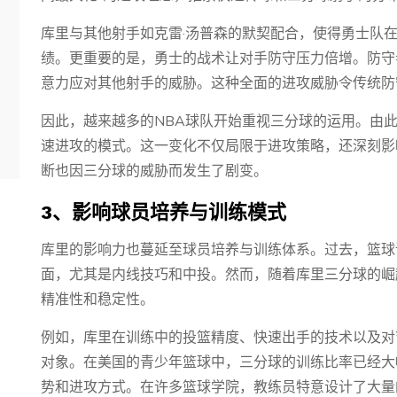
库里与其他射手如克雷·汤普森的默契配合，使得勇士队在20
绩。更重要的是，勇士的战术让对手防守压力倍增。防守
意力应对其他射手的威胁。这种全面的进攻威胁令传统防
因此，越来越多的NBA球队开始重视三分球的运用。由此
速进攻的模式。这一变化不仅局限于进攻策略，还深刻影
断也因三分球的威胁而发生了剧变。
3、影响球员培养与训练模式
库里的影响力也蔓延至球员培养与训练体系。过去，篮球
面，尤其是内线技巧和中投。然而，随着库里三分球的崛
精准性和稳定性。
例如，库里在训练中的投篮精度、快速出手的技术以及对
对象。在美国的青少年篮球中，三分球的训练比率已经大
势和进攻方式。在许多篮球学院，教练员特意设计了大量