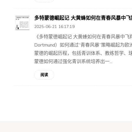
多特蒙德崛起记 大黄蜂如何在青春风暴中飞
2025-06-21 16:17:19
《多特蒙德崛起记 大黄蜂如何在青春风暴中飞翔》
Dortmund）如何通过“青春风暴”策略崛起
蒙德的崛起历程，包括青训体系、教练哲学、
蒙德如何通过强化青训系统培养出一...
阅读