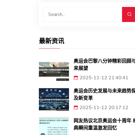
最新资讯
奥运会巴黎八分钟精彩回顾
来展望
2025-11-12 21:40:41
奥运会历史发展与未来趋势
及新变革
2025-11-12 20:17:12
网友热议北京奥运会十周年 
典瞬间重温激发回忆