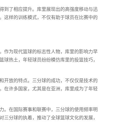
得到了相应提升。库里展现出的高强度移动与迅
。这样的训练模式，不仅有助于球员在比赛中的
。作为现代篮球的标志性人物，库里的影响力早
篮球热土，年轻球员纷纷模仿库里的投篮技巧，
和开放的特点。三分球的成功，不仅仅是技术的
。在许多国家，尤其是在亚洲，库里成为了年轻
力。在国际赛事和联赛中，三分球的使用频率明
对三分球的执着，推动了全球篮球文化的发展，