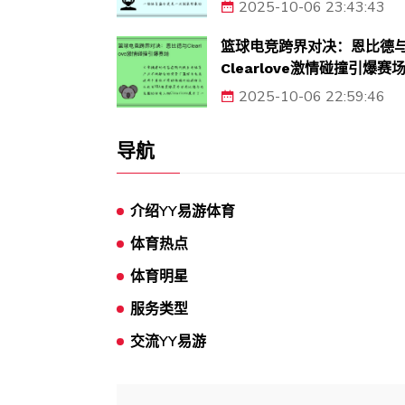
2025-10-06 23:43:43
篮球电竞跨界对决：恩比德
Clearlove激情碰撞引爆赛
2025-10-06 22:59:46
导航
介绍YY易游体育
体育热点
体育明星
服务类型
交流YY易游