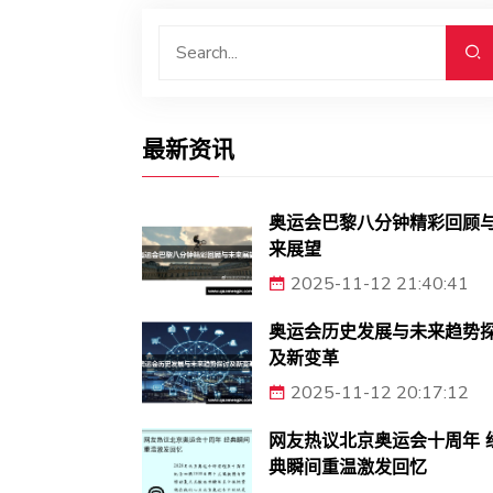
最新资讯
奥运会巴黎八分钟精彩回顾
来展望
2025-11-12 21:40:41
奥运会历史发展与未来趋势
及新变革
2025-11-12 20:17:12
网友热议北京奥运会十周年 
典瞬间重温激发回忆