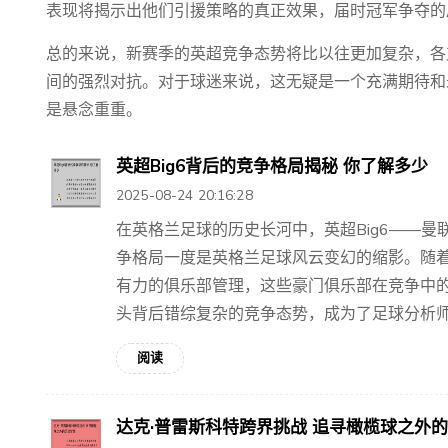
表现将揭示出他们引援策略的真正效果，届时冠军争夺的
总的来说，新赛季的英超竞争态势将比以往更加复杂，各
间的强烈对抗。对于球迷来说，这无疑是一个充满期待和
是悬念重重。
英超Big6背后的竞争格局揭秘 你了解多少
2025-08-24 20:16:28
在英格兰足球的历史长河中，英超Big6——
争格局一度是英格兰足球风云变幻的缩影。随
有力的俱乐部管理，这些豪门俱乐部在竞争中
头背后错综复杂的竞争态势，成为了足球分析师和
阅读
达克·普雷斯科特跨界挑战 追寻橄榄球之外