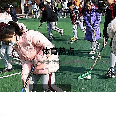
首页
介绍YY易游体育
体育热点
英超豪门疯狂引援掀起转会风暴剑指新赛季冠军荣耀