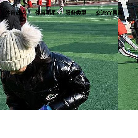
体育热点
体育明星
服务类型
交流YY易游