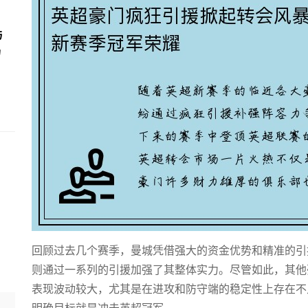
与
场
回顾过去几个赛季，曼城凭借强大的资金优势和精准的引
则通过一系列的引援加强了其整体实力。尽管如此，其他
表现波动较大，尤其是在进攻和防守端的稳定性上存在不