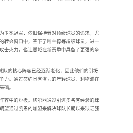
为卫冕冠军，依旧保持着对顶级球员的追求，尤
的转会窗口中，签下了哈兰德等超级球星，进一
攻击火力，也让曼城在新赛季中具备了更强的争
。球队的核心阵容已经逐渐老化，因此他们的引援
争力。通过签约具有潜力的年轻球员，利物浦在
基础。
阵容中的短板。切尔西通过引进多名有经验的球
期望通过凯恩的加盟来解决球队长期以来缺乏强