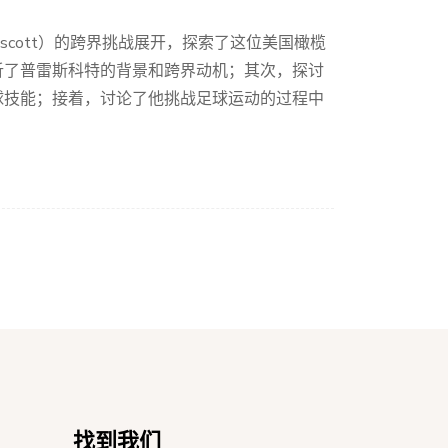
escott）的跨界挑战展开，探索了这位美国橄榄
析了普雷斯科特的背景和跨界动机；其次，探讨
球技能；接着，讨论了他挑战足球运动的过程中
找到我们