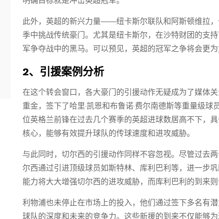
明确目标就是冲击英超冠军。
此外，英超的新兴力量——纽卡斯尔联队和阿斯顿维拉，
季中挑战传统豪门。尤其是纽卡斯尔，在沙特财团的支持
军争夺战中的黑马。可以预见，英超的冠军之争将会更为
2、引援案例分析
在这个转会窗口，各大豪门的引援动作无疑成为了媒体关
重金，签下了哈里·凯恩和布鲁诺·费尔南德斯等重量级球
位英格兰前锋在过去几个赛季的英超进球数居高不下，具
核心，能够有效提升球队的传球速度和进攻威胁。
与此同时，切尔西的引援动作同样不容忽视。尽管过去两
尔西通过引进顶级球员如斯特林、库利巴利等，进一步巩
能力将大大增强切尔西的进攻威胁，而库利巴利的到来则
利物浦也未停止在市场上的投入，他们通过签下多名有潜
球队的深度和未来的竞争力。这些新援的到来不仅能够为