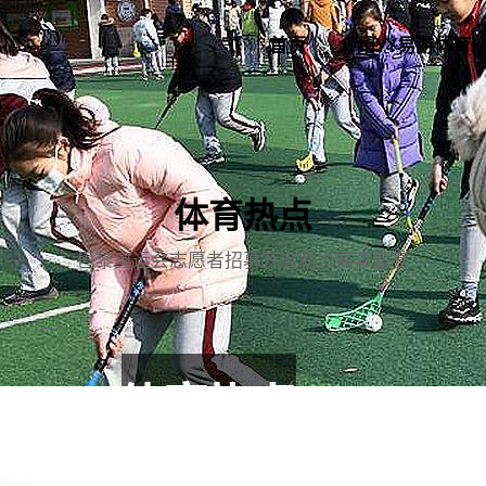
首页
介绍YY易游体育
体育热点
巴黎奥运会志愿者招募开启助力赛事盛宴