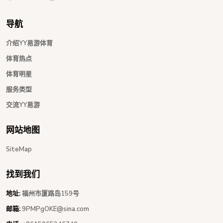
导航
介绍YY易游体育
体育热点
体育明星
服务类型
交流YY易游
网站地图
SiteMap
找到我们
地址:
福州市厦路岛159号
邮箱:
9PMPgOKE@sina.com