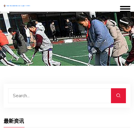
体育热点
穆罕默德·萨拉赫：埃及国王续写利物浦辉煌传奇
最新资讯