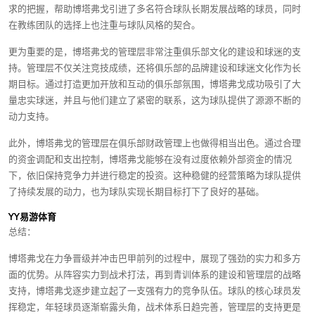
求的把握，帮助博塔弗戈引进了多名符合球队长期发展战略的球员，同时
在教练团队的选择上也注重与球队风格的契合。
更为重要的是，博塔弗戈的管理层非常注重俱乐部文化的建设和球迷的支
持。管理层不仅关注竞技成绩，还将俱乐部的品牌建设和球迷文化作为长
期目标。通过打造更加开放和互动的俱乐部氛围，博塔弗戈成功吸引了大
量忠实球迷，并且与他们建立了紧密的联系，这为球队提供了源源不断的
动力支持。
此外，博塔弗戈的管理层在俱乐部财政管理上也做得相当出色。通过合理
的资金调配和支出控制，博塔弗戈能够在没有过度依赖外部资金的情况
下，依旧保持竞争力并进行稳定的投资。这种稳健的经营策略为球队提供
了持续发展的动力，也为球队实现长期目标打下了良好的基础。
YY易游体育
总结：
博塔弗戈在力争晋级并冲击巴甲前列的过程中，展现了强劲的实力和多方
面的优势。从阵容实力到战术打法，再到青训体系的建设和管理层的战略
支持，博塔弗戈逐步建立起了一支强有力的竞争队伍。球队的核心球员发
挥稳定，年轻球员逐渐崭露头角，战术体系日趋完善，管理层的支持更是