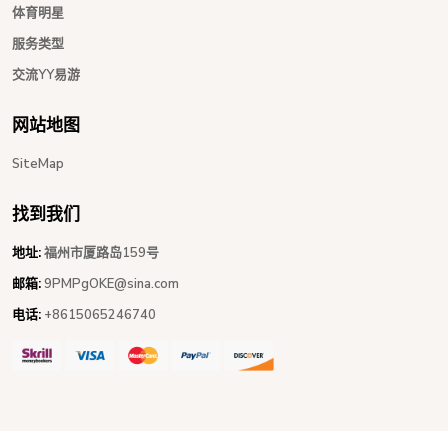
体育明星
服务类型
交流YY易游
网站地图
SiteMap
找到我们
地址:
福州市厦路岛159号
邮箱:
9PMPgOKE@sina.com
电话:
+8615065246740