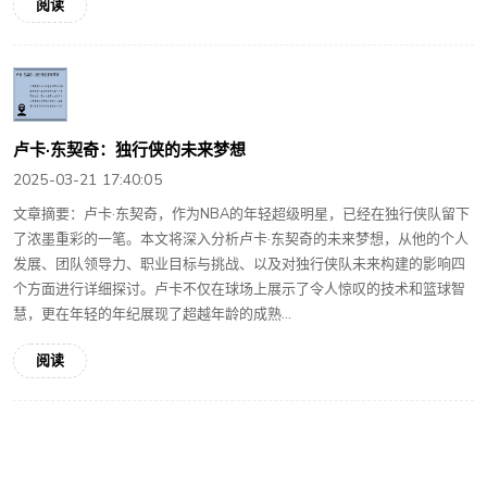
阅读
卢卡·东契奇：独行侠的未来梦想
2025-03-21 17:40:05
文章摘要：卢卡·东契奇，作为NBA的年轻超级明星，已经在独行侠队留下
了浓墨重彩的一笔。本文将深入分析卢卡·东契奇的未来梦想，从他的个人
发展、团队领导力、职业目标与挑战、以及对独行侠队未来构建的影响四
个方面进行详细探讨。卢卡不仅在球场上展示了令人惊叹的技术和篮球智
慧，更在年轻的年纪展现了超越年龄的成熟...
阅读