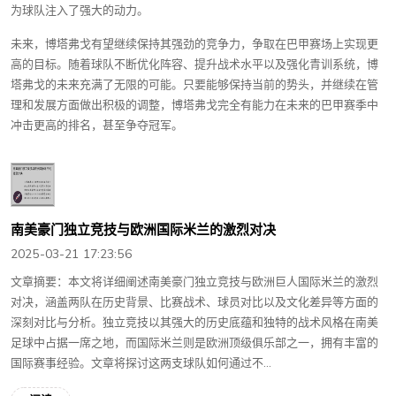
为球队注入了强大的动力。
未来，博塔弗戈有望继续保持其强劲的竞争力，争取在巴甲赛场上实现更
高的目标。随着球队不断优化阵容、提升战术水平以及强化青训系统，博
塔弗戈的未来充满了无限的可能。只要能够保持当前的势头，并继续在管
理和发展方面做出积极的调整，博塔弗戈完全有能力在未来的巴甲赛季中
冲击更高的排名，甚至争夺冠军。
南美豪门独立竞技与欧洲国际米兰的激烈对决
2025-03-21 17:23:56
文章摘要：本文将详细阐述南美豪门独立竞技与欧洲巨人国际米兰的激烈
对决，涵盖两队在历史背景、比赛战术、球员对比以及文化差异等方面的
深刻对比与分析。独立竞技以其强大的历史底蕴和独特的战术风格在南美
足球中占据一席之地，而国际米兰则是欧洲顶级俱乐部之一，拥有丰富的
国际赛事经验。文章将探讨这两支球队如何通过不...