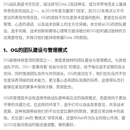
OG战队再度书写历史，成功续写Dota 2双冠神话，成为世界电竞史上最具
传奇色彩的战队之一。从2018年首次赢得TI冠军，到2021年再次以不可
思议的表现夺得双冠，OG的成就不仅仅是技术层面的胜利，更是在队伍的
管理、心态的调适、以及战术创新上的全方位突破。本文将从OG的团队建
设、选手风格、战术创新和赛场心理等方面详细分析OG如何通过独特的方
式再度夺冠，并探讨他们能持续称霸Dota 2的原因。
1、OG的团队建设与管理模式
OG能够持续登顶的原因之一，便是其独特的团队建设与管理模式。与其他
战队不同，OG一直秉持着“自由与信任”的理念，给予每位选手足够的自主
空间，同时强调团队协作与共同成长。OG的成功在于，他们在队伍内不仅
仅是培养顶级的技术能力，更注重心态和团队氛围的培养，这使得队员们
能够在紧张的赛事中保持冷静、默契配合。
OG的管理层并没有选择传统战队那种高压式的指挥模式，而是倾向于更加
平等的沟通方式。在这样的环境下，选手们可以自由发表意见、共享战术
思路，这种氛围带给他们的不仅仅是比赛时的默契，更是日常训练中的高
效。无论是Ceb的“教练式”领导风格，还是N0tail作为队长的核心作用，都
让OG在面对挑战时能迅速调整，做到最好。