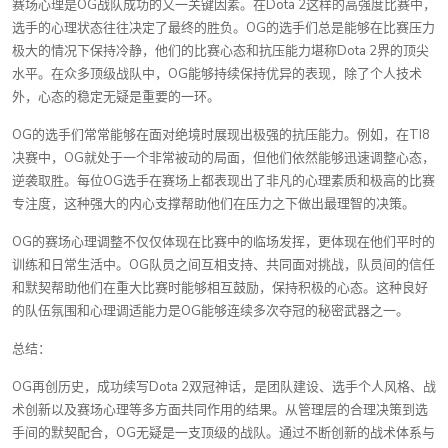
赛场心理是OG战队成功的又一关键因素。在Dota 2这样的高强度比赛中，
选手的心理状态往往决定了最终的胜负。OG的选手们总是能够在比赛压力
极大的情况下保持冷静，他们的比赛心态和抗压能力堪称Dota 2界的顶尖
水平。在众多顶级战队中，OG能够持续保持优异的表现，除了个人技术
外，心态的稳定无疑是重要的一环。
OG的选手们常常能够在面对绝境时展现出极强的抗压能力。例如，在TI8
决赛中，OG就处于一个非常被动的局面，但他们依然能够迅速调整心态，
逆袭取胜。每位OG选手在赛场上都表现出了非凡的心理素质和极高的比赛
专注度，这种强大的内心支撑帮助他们在压力之下做出最理智的决策。
OG的赛场心理调整不仅仅体现在比赛中的临场发挥，更体现在他们平时的
训练和日常生活中。OG队员之间互相支持、共同面对挑战，队员间的信任
和默契帮助他们在重大比赛时能够相互鼓励，保持积极的心态。这种良好
的队伍氛围和心理调适能力是OG能够连续多次夺冠的秘密武器之一。
总结：
OG再创历史，成功续写Dota 2双冠神话，是团队建设、选手个人风格、战
术创新以及赛场心理等多方面共同作用的结果。从管理层的合理决策到选
手间的默契配合，OG无疑是一支顶级的战队。通过不断创新的战术体系与