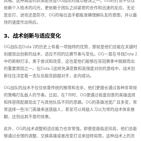
风格。这种高度的默契配合是OG战队的成功秘诀之一。OG的打击不仅仅
依赖个人技术的闪光，更依赖于团队之间紧密的合作和迅速的反应。无论
是反打、进攻还是防守，OG的每位选手都能准确理解队友的意图，并以最
快的速度作出响应。
3、战术创新与适应变化
OG战队在Dota 2的历史上有着一项独特的优势，那就是他们总能在关键时
刻展现出创新的战术，适应不同的比赛节奏与变化。OG一直在寻找Dota 2
中的新鲜打法，勇于尝试和改变，这也是他们能够在双冠赛季中脱颖而出
的重要原因之一。在Dota 2这样充满变数和高强度对抗的游戏中，战术创
新往往决定着一支队伍能否超越对手，走向成功。
OG战队的战术不仅仅依靠传统的推塔和击杀，他们更擅长通过各种非常规
的策略打乱敌人的节奏。比如，在TI8时，OG便通过极富创意的英雄选择
和阵容搭配展现出了与其他队伍不同的思路。OG的英雄池宽广且多变，常
常选择一些冷门英雄来迷惑敌人，甚至可以将敌人习以为常的战术体系推
翻，达到出其不意的效果。
此外，OG的战术调整和适应能力也非常强。即便是面临逆风局，他们总能
够通过合理的调整、交换英雄或者改变打法来扭转局势。这种战术上的灵