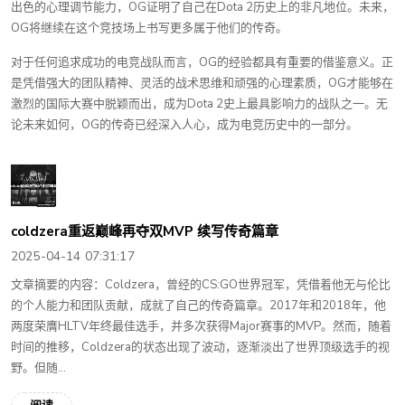
出色的心理调节能力，OG证明了自己在Dota 2历史上的非凡地位。未来，
OG将继续在这个竞技场上书写更多属于他们的传奇。
对于任何追求成功的电竞战队而言，OG的经验都具有重要的借鉴意义。正
是凭借强大的团队精神、灵活的战术思维和顽强的心理素质，OG才能够在
激烈的国际大赛中脱颖而出，成为Dota 2史上最具影响力的战队之一。无
论未来如何，OG的传奇已经深入人心，成为电竞历史中的一部分。
coldzera重返巅峰再夺双MVP 续写传奇篇章
2025-04-14 07:31:17
文章摘要的内容：Coldzera，曾经的CS:GO世界冠军，凭借着他无与伦比
的个人能力和团队贡献，成就了自己的传奇篇章。2017年和2018年，他
两度荣膺HLTV年终最佳选手，并多次获得Major赛事的MVP。然而，随着
时间的推移，Coldzera的状态出现了波动，逐渐淡出了世界顶级选手的视
野。但随...