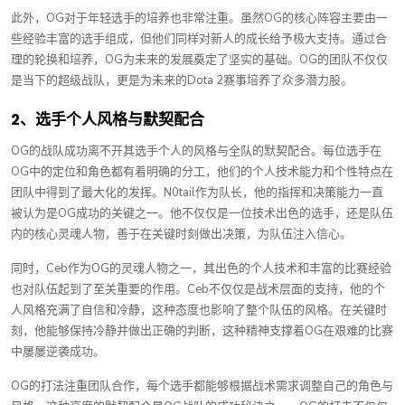
此外，OG对于年轻选手的培养也非常注重。虽然OG的核心阵容主要由一
些经验丰富的选手组成，但他们同样对新人的成长给予极大支持。通过合
理的轮换和培养，OG为未来的发展奠定了坚实的基础。OG的团队不仅仅
是当下的超级战队，更是为未来的Dota 2赛事培养了众多潜力股。
2、选手个人风格与默契配合
OG的战队成功离不开其选手个人的风格与全队的默契配合。每位选手在
OG中的定位和角色都有着明确的分工，他们的个人技术能力和个性特点在
团队中得到了最大化的发挥。N0tail作为队长，他的指挥和决策能力一直
被认为是OG成功的关键之一。他不仅仅是一位技术出色的选手，还是队伍
内的核心灵魂人物，善于在关键时刻做出决策，为队伍注入信心。
同时，Ceb作为OG的灵魂人物之一，其出色的个人技术和丰富的比赛经验
也对队伍起到了至关重要的作用。Ceb不仅仅是战术层面的支持，他的个
人风格充满了自信和冷静，这种态度也影响了整个队伍的风格。在关键时
刻，他能够保持冷静并做出正确的判断，这种精神支撑着OG在艰难的比赛
中屡屡逆袭成功。
OG的打法注重团队合作，每个选手都能够根据战术需求调整自己的角色与