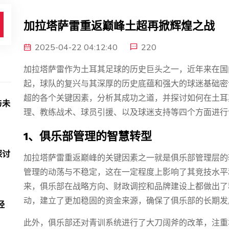
加拉塔萨雷重返巅峰土超再掀辉煌之战
2025-04-22 04:12:40
220
加拉塔萨雷作为土耳其足球的历史巨头之一，近年来在国
起，球队的复兴与其深厚的历史底蕴和强大的球迷基础密
超的各个关键因素，分析其成功之道，并探讨如何在土耳
与未
理、教练战术、球员引援、以及球迷支持等四个方面进行
1、俱乐部管理的智慧转型
探讨
加拉塔萨雷重返巅峰的关键因素之一就是俱乐部管理层的
管理的动荡与不稳定，这在一定程度上影响了其竞技水平
来，俱乐部在战略方向、财政调控和品牌建设上都做出了
动，建立了更加稳固的资金来源，确保了俱乐部的长期发
经
此外，俱乐部还对青训系统进行了大刀阔斧的改革，注重