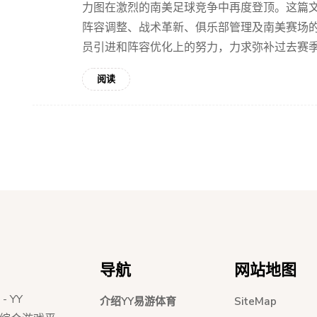
力图在激烈的南美足球竞争中再度登顶。这篇
阵容调整、战术革新、俱乐部管理及南美赛场
员引进和阵容优化上的努力，力求弥补过去赛季中
阅读
导航
网站地图
 YY
介绍YY易游体育
SiteMap