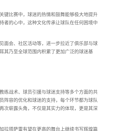
关键比赛中，球迷的热情和鼓舞能够极大地提升
持者的心中，这种文化传承让球队在任何困境中
见面会、社区活动等，进一步拉近了俱乐部与球
耳其乃至全球范围内积累了更加广泛的球迷基
教练战术、球员引援与球迷支持等多个方面的共
员阵容的优化和球迷的支持，每个环节都为球队
再次崭露头角，不仅是其实力的体现，更是其深
加拉塔萨雷有望在更高的舞台上继续书写辉煌篇