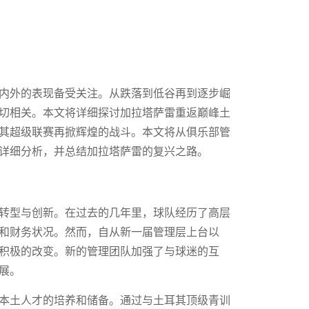
内外的表现备受关注。从跌落到低谷再到逐步崛
切相关。本文将详细探讨加拉塔萨雷重返巅峰土
其超级联赛再掀辉煌的战斗。本文将从俱乐部管
详细分析，并总结加拉塔萨雷的复兴之路。
转型与创新。在过去的几年里，球队经历了高层
和财务状况。然而，自从新一届管理层上台以
积极的改变。新的管理团队加强了与球迷的互
展。
本土人才的培养和储备。通过与土耳其顶级青训