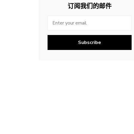
订阅我们的邮件
Subscribe