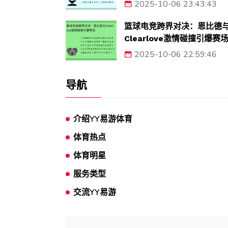
2025-10-06 23:43:43
篮球电竞跨界对决：恩比德
Clearlove激情碰撞引爆赛
2025-10-06 22:59:46
导航
介绍YY易游体育
体育热点
体育明星
服务类型
交流YY易游