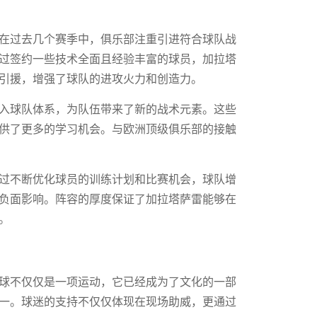
在过去几个赛季中，俱乐部注重引进符合球队战
过签约一些技术全面且经验丰富的球员，加拉塔
引援，增强了球队的进攻火力和创造力。
入球队体系，为队伍带来了新的战术元素。这些
供了更多的学习机会。与欧洲顶级俱乐部的接触
过不断优化球员的训练计划和比赛机会，球队增
负面影响。阵容的厚度保证了加拉塔萨雷能够在
。
球不仅仅是一项运动，它已经成为了文化的一部
一。球迷的支持不仅仅体现在现场助威，更通过