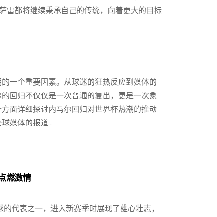
萨雷都将继续秉承自己的传统，向着更大的目标
潮的一个重要因素。从球迷的狂热反应到媒体的
尔的回归不仅仅是一次普通的复出，更是一次象
个方面详细探讨内马尔回归对世界杯热潮的推动
媒体的报道...
点燃激情
球的代表之一，进入新赛季时展现了雄心壮志，