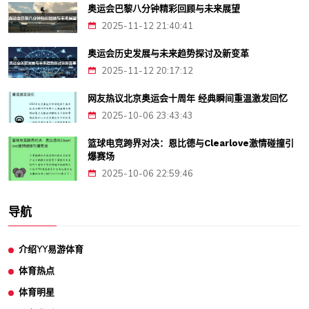
奥运会巴黎八分钟精彩回顾与未来展望
2025-11-12 21:40:41
奥运会历史发展与未来趋势探讨及新变革
2025-11-12 20:17:12
网友热议北京奥运会十周年 经典瞬间重温激发回忆
2025-10-06 23:43:43
篮球电竞跨界对决：恩比德与Clearlove激情碰撞引
爆赛场
2025-10-06 22:59:46
导航
介绍YY易游体育
体育热点
体育明星