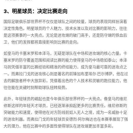
3、明星球员：决定比赛走向
国际足联俱乐部世界杯不仅仅是球队之间的较量，球员的表现同样扮演着
决定性角色。明星球员的个人魅力、技术水准以及对比赛的影响力，往往
是这项赛事的一大亮点。无论是进攻端的破门高手，还是防守端的铁血后
卫，他们的发挥都将直接影响到比赛的走向。
如皇马的卡塞米罗和本泽马，无疑是球队在中场和进攻端的核心力量。卡
塞米罗的防守覆盖范围和阅读比赛的能力使得皇马的中场稳如泰山；本泽
马则凭借丰富的比赛经验和精准的终结能力，成为皇马最可靠的进攻点之
一。而弗拉门戈的进攻核心则是著名的前锋加布里埃尔·巴尔博萨，他在过
去的解放者杯中大放异彩，凭借着出色的个人技术和灵敏的跑位能力，他
往往能在关键时刻帮助球队扭转局势。
此外，年轻球员的崛起也是今年俱乐部世界杯的一大亮点。像皇马的维尼
修斯这样的年轻天才球员，已经逐渐承担起更多的比赛责任。维尼修斯的
突破能力和速度，使得他在对方防线前如入无人之境，成为一名威胁十足
的进攻利器。而弗拉门戈的年轻球员安德烈·阿尔梅达也在本赛季展现了强
大的潜力，他在比赛中的多面性使得球队在进攻端更加丰富多彩。