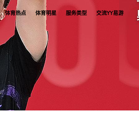
体育热点
体育明星
服务类型
交流YY易游