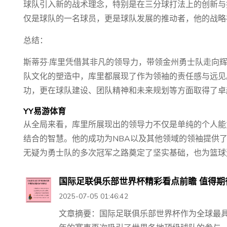
球队引入新的战术理念，特别是在三分球打法上的创新与
仅是球队的一名球员，更是球队发展的推动者，他的战略
总结：
斯蒂芬·库里凭借其非凡的领导力，带领金州勇士队走向
队文化的塑造中，库里都展现了作为领袖的责任感与远见
功，更在球队建设、团队精神和未来规划等方面取得了卓
YY易游体育
从全局来看，库里所展现出的领导力不仅是单纯的个人能
结合的智慧。他的成功为NBA以及其他领域的领袖提供
无疑为勇士队的多次冠军之路奠定了坚实基础，也为篮球
国际足联俱乐部世界杯精彩看点前瞻 值得
2025-07-05 01:46:42
文章摘要：国际足联俱乐部世界杯作为全球最