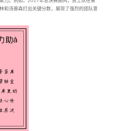
聚力。例如，2017年总决赛期间，勇士队在第
林和汤普森打出关键分数，展现了强烈的团队意