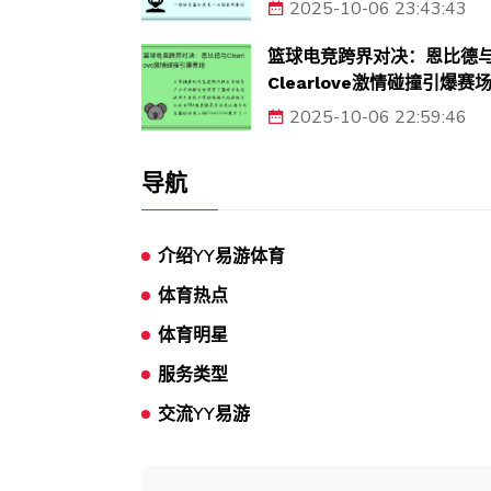
2025-10-06 23:43:43
篮球电竞跨界对决：恩比德
Clearlove激情碰撞引爆赛
2025-10-06 22:59:46
导航
介绍YY易游体育
体育热点
体育明星
服务类型
交流YY易游