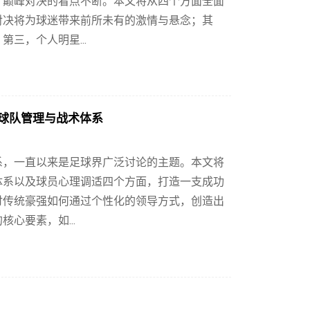
，巅峰对决的看点不断。本文将从四个方面全面
对决将为球迷带来前所未有的激情与悬念；其
三，个人明星...
球队管理与战术体系
系，一直以来是足球界广泛讨论的主题。本文将
体系以及球员心理调适四个方面，打造一支成功
讨传统豪强如何通过个性化的领导方式，创造出
心要素，如...