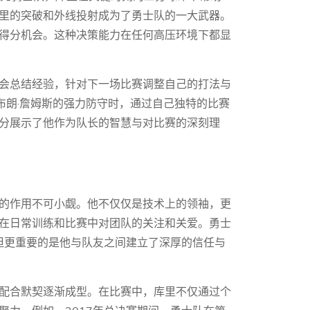
里的突破和外线投射成为了勇士队的一大武器。
得分机会。这种决策能力在任何高压环境下都显
会总结经验，针对下一场比赛调整自己的打法与
勒布朗·詹姆斯的强力防守时，通过自己独特的比赛
分展示了他作为队长的智慧与对比赛的深刻理
的作用不可小觑。他不仅仅是技术上的领袖，更
在日常训练和比赛中对团队的关注和关爱。勇士
，但更重要的是他与队友之间建立了深厚的信任与
配合默契逐渐成型。在比赛中，库里不仅通过个