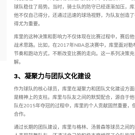
球队稳住了局势。当时，骑士队的防守已经逐渐加压，库
他不仅自己得分，还通过迅速的球场视野，为队友创造了
得尤为重要。
库里的这种决策和影响力不仅体现在比赛过程中，赛后他
战术思路。比如，在2017年NBA总决赛中，库里面对
节奏和跑动方式，不断改变比赛的走向。这一系列决策充
解。
3、凝聚力与团队文化建设
作为球队的核心球员，库里在凝聚力和团队文化建设方面
是精神上的支柱。库里与队友之间的默契配合，源自于他
队在2015年夺冠的过程中，库里的个人贡献固然重要
合作。
通过长期的团队建设，库里与格林、汤普森等球员之间的