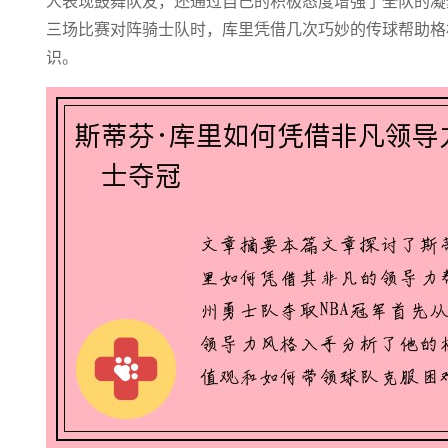
人表现鼓舞队友，还通过自己的积极态度增强了全队的凝
三场比赛对阵骑士队时，库里凭借几次巧妙的传球帮助格
识。