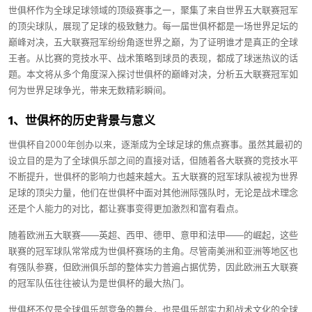
世俱杯作为全球足球领域的顶级赛事之一，聚集了来自世界五大联赛冠军
的顶尖球队，展现了足球的极致魅力。每一届世俱杯都是一场世界足坛的
巅峰对决，五大联赛冠军纷纷角逐世界之巅，为了证明谁才是真正的全球
王者。从比赛的竞技水平、战术策略到球员的表现，都成了球迷热议的话
题。本文将从多个角度深入探讨世俱杯的巅峰对决，分析五大联赛冠军如
何为世界足球争光，带来无数精彩瞬间。
1、世俱杯的历史背景与意义
世俱杯自2000年创办以来，逐渐成为全球足球的焦点赛事。虽然其最初的
设立目的是为了全球俱乐部之间的直接对话，但随着各大联赛的竞技水平
不断提升，世俱杯的影响力也越来越大。五大联赛的冠军球队被视为世界
足球的顶尖力量，他们在世俱杯中面对其他洲际强队时，无论是战术理念
还是个人能力的对比，都让赛事变得更加激烈和富有看点。
随着欧洲五大联赛——英超、西甲、德甲、意甲和法甲——的崛起，这些
联赛的冠军球队常常成为世俱杯赛场的主角。尽管南美洲和亚洲等地区也
有强队参赛，但欧洲俱乐部的整体实力普遍占据优势，因此欧洲五大联赛
的冠军队伍往往被认为是世俱杯的最大热门。
世俱杯不仅是全球俱乐部竞争的舞台，也是俱乐部实力和战术文化的全球