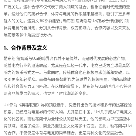
布朗·詹姆斯这样的体育巨星与电竞名将Uzi进行跨界合作时，更是引起了
广泛关注。这种合作不仅代表了两大领域的融合，也象征着时代潮流的变
革。通过他们的跨界合作，体育与电竞的界限越来越模糊，吸引了更多年
轻人的关注。这篇文章将详细探讨勒布朗·詹姆斯与Uzi跨界合作如何引领
体育电竞的新风潮，分别从合作背景、双方影响力、合作内容以及未来发
展前景等多个角度进行分析。
1、合作背景及意义
勒布朗·詹姆斯与Uzi的跨界合作并不是偶然，而是时代发展的必然产物。
随着电竞行业的迅速崛起，尤其是在年轻一代中，电竞已成为全球最具影
响力的娱乐形式之一。与此同时，传统体育也在积极寻求创新和突破，以
吸引更多年轻受众。而勒布朗·詹姆斯作为篮球界的超级明星，他的品牌效
应和社会影响力无可匹敌。在这样的背景下，勒布朗与Uzi的合作不仅符合
两者品牌发展的需求，也契合了时代潮流的变化。
Uzi作为《英雄联盟》界的顶级选手，凭借其出色的技术和多年的比赛经验
积累，已经成为电竞界的传奇人物。尤其是在中国，Uzi几乎成为了电竞文
化的代名词。而勒布朗作为全球公认的篮球天王，他的影响力早已超越体
育领域，涵盖了娱乐、商业乃至社会文化等多个方面。因此，勒布朗与Uzi
的合作，不仅仅是体育与电竞的简单结合，更是两种文化的深度融合。