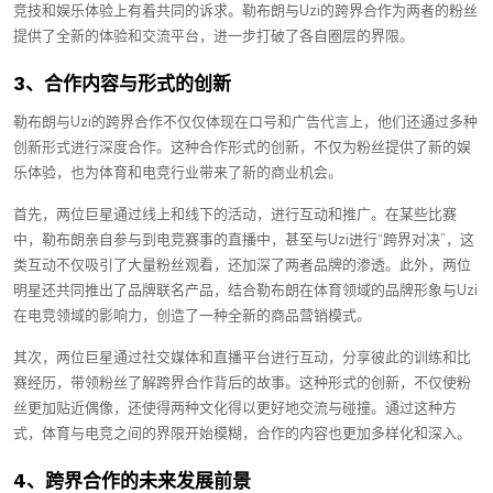
竞技和娱乐体验上有着共同的诉求。勒布朗与Uzi的跨界合作为两者的粉丝
提供了全新的体验和交流平台，进一步打破了各自圈层的界限。
3、合作内容与形式的创新
勒布朗与Uzi的跨界合作不仅仅体现在口号和广告代言上，他们还通过多种
创新形式进行深度合作。这种合作形式的创新，不仅为粉丝提供了新的娱
乐体验，也为体育和电竞行业带来了新的商业机会。
首先，两位巨星通过线上和线下的活动，进行互动和推广。在某些比赛
中，勒布朗亲自参与到电竞赛事的直播中，甚至与Uzi进行“跨界对决”，这
类互动不仅吸引了大量粉丝观看，还加深了两者品牌的渗透。此外，两位
明星还共同推出了品牌联名产品，结合勒布朗在体育领域的品牌形象与Uzi
在电竞领域的影响力，创造了一种全新的商品营销模式。
其次，两位巨星通过社交媒体和直播平台进行互动，分享彼此的训练和比
赛经历，带领粉丝了解跨界合作背后的故事。这种形式的创新，不仅使粉
丝更加贴近偶像，还使得两种文化得以更好地交流与碰撞。通过这种方
式，体育与电竞之间的界限开始模糊，合作的内容也更加多样化和深入。
4、跨界合作的未来发展前景