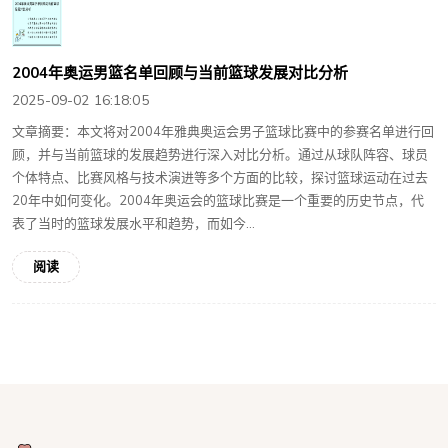
2004年奥运男篮名单回顾与当前篮球发展对比分析
2025-09-02 16:18:05
文章摘要：本文将对2004年雅典奥运会男子篮球比赛中的参赛名单进行回
顾，并与当前篮球的发展趋势进行深入对比分析。通过从球队阵容、球员
个体特点、比赛风格与技术演进等多个方面的比较，探讨篮球运动在过去
20年中如何变化。2004年奥运会的篮球比赛是一个重要的历史节点，代
表了当时的篮球发展水平和趋势，而如今...
阅读