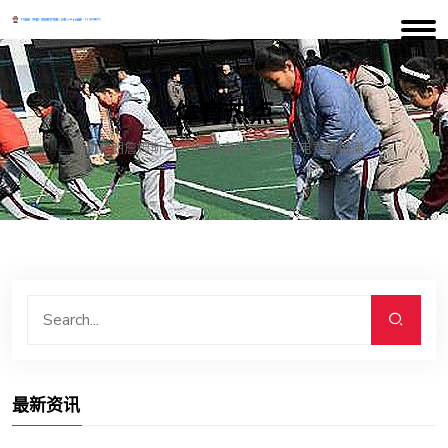
体育热点
勒布朗詹姆斯与Uzi跨界合作引领体育电竞新风潮
最新资讯