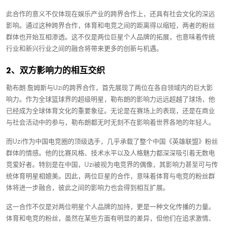
此合作的意义不仅体现在娱乐产业的跨界合作上，还具有社会文化的深远
影响。通过这种跨界合作，体育和电竞之间的距离得以缩短，两者的粉丝
群体也开始互相渗透。这不仅是两位巨星个人品牌的拓展，也意味着传统
行业和新兴行业之间的融合将带来更多的创新与机遇。
2、双方影响力的相互交织
勒布朗·詹姆斯与Uzi的跨界合作，首先展现了两位在各自领域内的巨大影
响力。作为全球篮球界的超级明星，勒布朗的影响力远远超越了球场，他
已经成为全球体育文化的重要象征。无论是在赛场上的表现，还是在商业
与社会活动中的参与，勒布朗都无时无刻不在影响着世界各地的年轻人。
而Uzi作为中国电竞圈的顶级选手，几乎承载了整个中国《英雄联盟》粉丝
群体的情感。他的比赛风格、技术水平以及人格魅力都深深吸引着无数电
竞爱好者。特别是在中国，Uzi被视为电竞界的偶像，其影响力甚至可与传
统体育明星相媲美。因此，两位巨星的合作，意味着体育与电竞的粉丝群
体将进一步融合，彼此之间的影响力也会得到相互扩展。
这一合作不仅是对两位明星个人品牌的加持，更是一种文化传播的力量。
体育和电竞的粉丝，虽然在某些方面有明显的差异，但他们在追求激情、