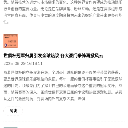
势。随着技术的进步与市场需求的变化，这种跨界合作有望成为推动娱乐
行业创新的重要力量。无论是在品牌营销、粉丝互动，还是在赛事组织与
内容创意方面，体育与电竞的深度融合将为未来的娱乐产业带来更多可能
性。
世俱杯冠军归属引发全球热议 各大豪门争锋再掀风云
2025-08-29 16:18:11
随着世俱杯的竞争逐渐升级，全球豪门球队的角逐不仅关乎荣誉的获得，
更是世界足球俱乐部地位的象征。每年一度的世俱杯赛事吸引了无数足球
迷的目光，顶级豪门为了捍卫自己的荣耀而争夺这个重要的冠军奖杯。然
而，随着赛事的深入，围绕世俱杯冠军归属的争议和热议逐渐加剧。从强
队之间的激烈对抗，到赛场内外的复杂因素，世俱...
阅读