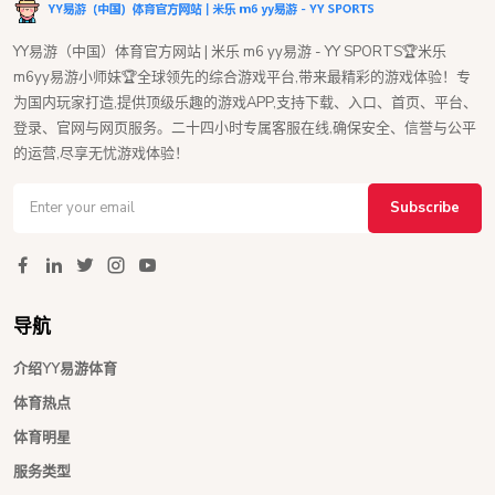
YY易游（中国）体育官方网站 | 米乐 m6 yy易游 - YY SPORTS🏆米乐
m6yy易游小师妹🏆全球领先的综合游戏平台,带来最精彩的游戏体验！专
为国内玩家打造,提供顶级乐趣的游戏APP,支持下载、入口、首页、平台、
登录、官网与网页服务。二十四小时专属客服在线,确保安全、信誉与公平
的运营,尽享无忧游戏体验！
Subscribe
导航
介绍YY易游体育
体育热点
体育明星
服务类型